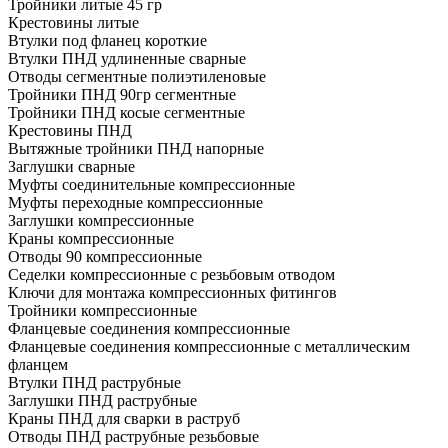
Тройники литые 45 гр
Крестовины литые
Втулки под фланец короткие
Втулки ПНД удлиненные сварные
Отводы сегментные полиэтиленовые
Тройники ПНД 90гр сегментные
Тройники ПНД косые сегментные
Крестовины ПНД
Вытяжные тройники ПНД напорные
Заглушки сварные
Муфты соединительные компрессионные
Муфты переходные компрессионные
Заглушки компрессионные
Краны компрессионные
Отводы 90 компрессионные
Седелки компрессионные с резьбовым отводом
Ключи для монтажа компрессионных фитингов
Тройники компрессионные
Фланцевые соединения компрессионные
Фланцевые соединения компрессионные с металлическим
фланцем
Втулки ПНД раструбные
Заглушки ПНД раструбные
Краны ПНД для сварки в раструб
Отводы ПНД раструбные резьбовые