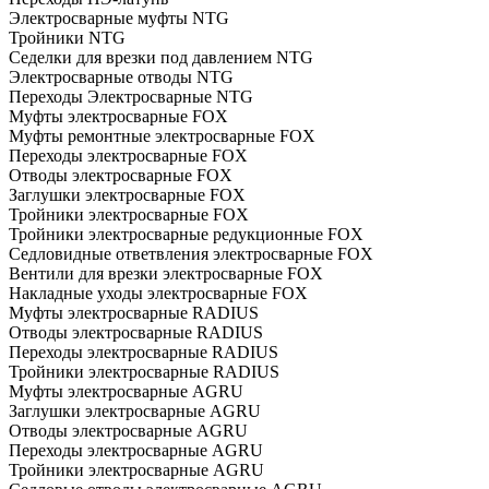
Электросварные муфты NTG
Тройники NTG
Седелки для врезки под давлением NTG
Электросварные отводы NTG
Переходы Электросварные NTG
Муфты электросварные FOX
Муфты ремонтные электросварные FOX
Переходы электросварные FOX
Отводы электросварные FOX
Заглушки электросварные FOX
Тройники электросварные FOX
Тройники электросварные редукционные FOX
Седловидные ответвления электросварные FOX
Вентили для врезки электросварные FOX
Накладные уходы электросварные FOX
Муфты электросварные RADIUS
Отводы электросварные RADIUS
Переходы электросварные RADIUS
Тройники электросварные RADIUS
Муфты электросварные AGRU
Заглушки электросварные AGRU
Отводы электросварные AGRU
Переходы электросварные AGRU
Тройники электросварные AGRU