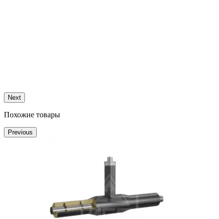
п
К
Next
Похожие товары
Previous