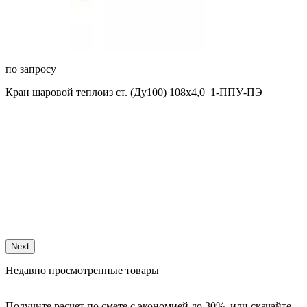
по запросу
Кран шаровой теплоиз ст. (Ду100) 108х4,0_1-ППУ-ПЭ
п
К
Next
Недавно просмотренные товары
Получите расчет по смете с экономией до 30%, или скачайте