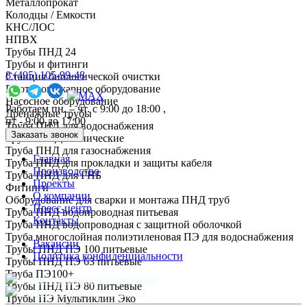
Металлопрокат
Колодцы / Емкости
КНС/ЛОС
НПВХ
Трубы ПНД 24
Трубы и фитинги
8 (495) 105-99-48
Cтанция биологической очистки
Противопожарное оборудование
Насосное оборудование
Работаем пн. – чт. с 9:00 до 18:00 ,
Дренажные трубы
пт - 9:00 до 17:00
Труба ПНД для водоснабжения
Заказать звонок
Трубы ПНД технические
Труба ПНД для газоснабжения
Главная
Труба ПНД для прокладки и защиты кабеля
Производство
Труба ПНД для ГНБ
Проекты
Фитинги
О компании
Оборудование для сварки и монтажа ПНД труб
Пресс-центр
Труба ПНД водопроводная питьевая
Контакты
Труба ПНД водопроводная с защитной оболочкой
Труба многослойная полиэтиленовая ПЭ для водоснабжения
Вакансии
Трубы ПНД ПЭ 100 питьевые
Политика конфиденциальности
Трубы ПНД ПЭ 63 питьевые
Труба ПЭ100+
Скачать презентацию
Трубы ПНД ПЭ 80 питьевые
Скачать реквизиты
Трубы ПЭ Мультиклин Эко