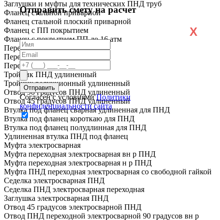
Заглушки и муфты для технических ПНД труб
Отправить смету на расчет
Фланец стальной приварной
Фланец стальной плоский приварной
X
Фланец с ПП покрытием
Фланец с покрытием ПП до 16 атм
Переход ПНД короткий
Переход ПНД удлиненный
Переход ПЭ сталь
Тройник ПНД удлиненный
Тройник редукционный удлиненный
Отвод 90 градусов ПНД удлиненный
Согласен с условиями
Политики
Отвод 45 градусов ПНД удлиненный
конфиденциальности сайта
Втулка под фланец сварная удлиненная для ПНД
Втулка под фланец короткаю для ПНД
Втулка под фланец полудлинная для ПНД
Удлиненная втулка ПНД под фланец
Муфта электросварная
Муфта переходная электросварная вн р ПНД
Муфта переходная электросварная н р ПНД
Муфта ПНД переходная электросварная со свободной гайкой
Седелка электросварная ПНД
Седелка ПНД электросварная переходная
Заглушка электросварная ПНД
Отвод 45 градусов электросварной ПНД
Отвод ПНД переходной электросварной 90 градусов вн р