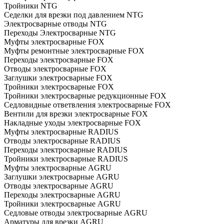
Тройники NTG
Седелки для врезки под давлением NTG
Электросварные отводы NTG
Переходы Электросварные NTG
Муфты электросварные FOX
Муфты ремонтные электросварные FOX
Переходы электросварные FOX
Отводы электросварные FOX
Заглушки электросварные FOX
Тройники электросварные FOX
Тройники электросварные редукционные FOX
Седловидные ответвления электросварные FOX
Вентили для врезки электросварные FOX
Накладные уходы электросварные FOX
Муфты электросварные RADIUS
Отводы электросварные RADIUS
Переходы электросварные RADIUS
Тройники электросварные RADIUS
Муфты электросварные AGRU
Заглушки электросварные AGRU
Отводы электросварные AGRU
Переходы электросварные AGRU
Тройники электросварные AGRU
Седловые отводы электросварные AGRU
Арматуры для врезки AGRU