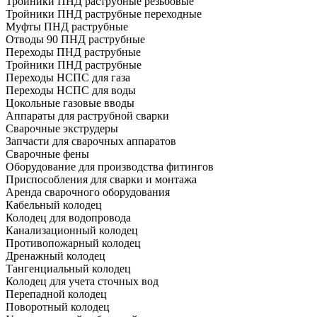
Тройники ПНД раструбные резьбовые
Тройники ПНД раструбные переходные
Муфты ПНД раструбные
Отводы 90 ПНД раструбные
Переходы ПНД раструбные
Тройники ПНД раструбные
Переходы НСПС для газа
Переходы НСПС для воды
Цокольные газовые вводы
Аппараты для раструбной сварки
Сварочные экструдеры
Запчасти для сварочных аппаратов
Сварочные фены
Оборудование для производства фитингов
Приспособления для сварки и монтажа
Аренда сварочного оборудования
Кабельный колодец
Колодец для водопровода
Канализационный колодец
Противопожарный колодец
Дренажный колодец
Тангенциальный колодец
Колодец для учета сточных вод
Перепадной колодец
Поворотный колодец