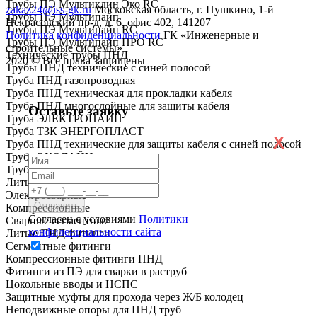
Трубы ПЭ Мультиклин Эко RC
zakaz24@iss-gk.ru
Московская область, г. Пушкино, 1-й
Трубы ПЭ Мультипайп
Некрасовский пр-д, д. 6, офис 402, 141207
Трубы ПЭ Мультипайп RC
Политика конфиденциальности
ГК «Инженерные и
Трубы ПЭ Мультипайп ПРО RC
строительные системы»
Технические трубы ПНД
2020 © Все права защищены
Трубы ПНД технические с синей полосой
Труба ПНД газопроводная
Труба ПНД техническая для прокладки кабеля
Труба ПНД многослойные для защиты кабеля
Оставьте заявку
Труба ЭЛЕКТРОПАЙП
Труба ТЗК ЭНЕРГОПЛАСТ
X
Труба ПНД технические для защиты кабеля с синей полосой
Труба ЭКОЛАЙН
Труба ГОСТ Р МЭК
Литые
Электросварные
Компрессионные
Согласен с условиями
Политики
Сварные сегментные
конфиденциальности сайта
Литые ПНД фитинги
Сегментные фитинги
Компрессионные фитинги ПНД
Фитинги из ПЭ для сварки в раструб
Цокольные вводы и НСПС
Защитные муфты для прохода через Ж/Б колодец
Неподвижные опоры для ПНД труб