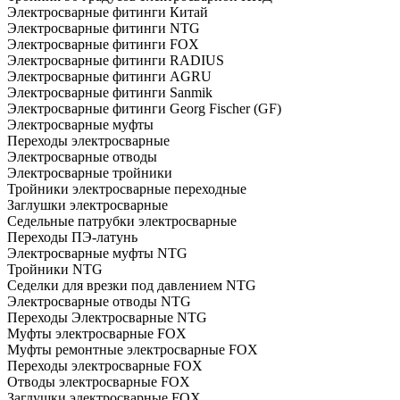
Электросварные фитинги Китай
Электросварные фитинги NTG
Электросварные фитинги FOX
Электросварные фитинги RADIUS
Электросварные фитинги AGRU
Электросварные фитинги Sanmik
Электросварные фитинги Georg Fischer (GF)
Электросварные муфты
Переходы электросварные
Электросварные отводы
Электросварные тройники
Тройники электросварные переходные
Заглушки электросварные
Седельные патрубки электросварные
Переходы ПЭ-латунь
Электросварные муфты NTG
Тройники NTG
Седелки для врезки под давлением NTG
Электросварные отводы NTG
Переходы Электросварные NTG
Муфты электросварные FOX
Муфты ремонтные электросварные FOX
Переходы электросварные FOX
Отводы электросварные FOX
Заглушки электросварные FOX