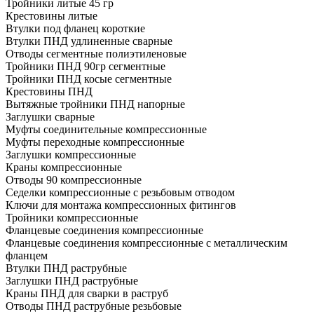
Тройники литые 45 гр
Крестовины литые
Втулки под фланец короткие
Втулки ПНД удлиненные сварные
Отводы сегментные полиэтиленовые
Тройники ПНД 90гр сегментные
Тройники ПНД косые сегментные
Крестовины ПНД
Вытяжные тройники ПНД напорные
Заглушки сварные
Муфты соединительные компрессионные
Муфты переходные компрессионные
Заглушки компрессионные
Краны компрессионные
Отводы 90 компрессионные
Седелки компрессионные с резьбовым отводом
Ключи для монтажа компрессионных фитингов
Тройники компрессионные
Фланцевые соединения компрессионные
Фланцевые соединения компрессионные с металлическим
фланцем
Втулки ПНД раструбные
Заглушки ПНД раструбные
Краны ПНД для сварки в раструб
Отводы ПНД раструбные резьбовые