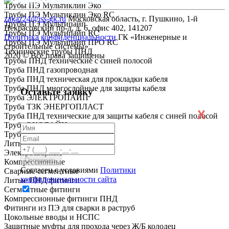
Скачать реквизиты
Трубы ПЭ Мультиклин Эко
Трубы ПЭ Мультиклин Эко RC
zakaz24@iss-gk.ru
Московская область, г. Пушкино, 1-й
Трубы ПЭ Мультипайп
Некрасовский пр-д, д. 6, офис 402, 141207
Трубы ПЭ Мультипайп RC
Политика конфиденциальности
ГК «Инженерные и
Трубы ПЭ Мультипайп ПРО RC
строительные системы»
Технические трубы ПНД
2020 © Все права защищены
Трубы ПНД технические с синей полосой
Труба ПНД газопроводная
Труба ПНД техническая для прокладки кабеля
Труба ПНД многослойные для защиты кабеля
Оставьте заявку
Труба ЭЛЕКТРОПАЙП
Труба ТЗК ЭНЕРГОПЛАСТ
X
Труба ПНД технические для защиты кабеля с синей полосой
Труба ЭКОЛАЙН
Труба ГОСТ Р МЭК
Литые
Электросварные
Компрессионные
Согласен с условиями
Политики
Сварные сегментные
конфиденциальности сайта
Литые ПНД фитинги
Сегментные фитинги
Компрессионные фитинги ПНД
Фитинги из ПЭ для сварки в раструб
Цокольные вводы и НСПС
Защитные муфты для прохода через Ж/Б колодец