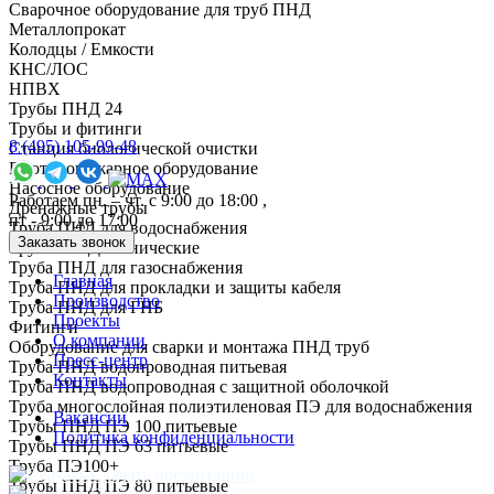
Сварочное оборудование для труб ПНД
Металлопрокат
Колодцы / Емкости
КНС/ЛОС
НПВХ
Трубы ПНД 24
Трубы и фитинги
8 (495) 105-99-48
Cтанция биологической очистки
Противопожарное оборудование
Насосное оборудование
Работаем пн. – чт. с 9:00 до 18:00 ,
Дренажные трубы
пт - 9:00 до 17:00
Труба ПНД для водоснабжения
Заказать звонок
Трубы ПНД технические
Труба ПНД для газоснабжения
Главная
Труба ПНД для прокладки и защиты кабеля
Производство
Труба ПНД для ГНБ
Проекты
Фитинги
О компании
Оборудование для сварки и монтажа ПНД труб
Пресс-центр
Труба ПНД водопроводная питьевая
Контакты
Труба ПНД водопроводная с защитной оболочкой
Труба многослойная полиэтиленовая ПЭ для водоснабжения
Вакансии
Трубы ПНД ПЭ 100 питьевые
Политика конфиденциальности
Трубы ПНД ПЭ 63 питьевые
Труба ПЭ100+
Скачать презентацию
Трубы ПНД ПЭ 80 питьевые