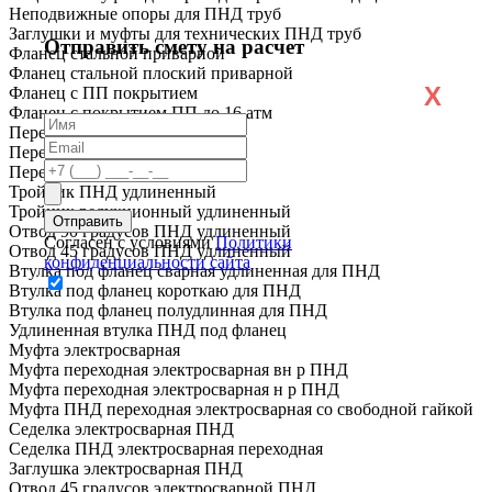
Неподвижные опоры для ПНД труб
Заглушки и муфты для технических ПНД труб
Отправить смету на расчет
Фланец стальной приварной
Фланец стальной плоский приварной
X
Фланец с ПП покрытием
Фланец с покрытием ПП до 16 атм
Переход ПНД короткий
Переход ПНД удлиненный
Переход ПЭ сталь
Тройник ПНД удлиненный
Тройник редукционный удлиненный
Отвод 90 градусов ПНД удлиненный
Согласен с условиями
Политики
Отвод 45 градусов ПНД удлиненный
конфиденциальности сайта
Втулка под фланец сварная удлиненная для ПНД
Втулка под фланец короткаю для ПНД
Втулка под фланец полудлинная для ПНД
Удлиненная втулка ПНД под фланец
Муфта электросварная
Муфта переходная электросварная вн р ПНД
Муфта переходная электросварная н р ПНД
Муфта ПНД переходная электросварная со свободной гайкой
Седелка электросварная ПНД
Седелка ПНД электросварная переходная
Заглушка электросварная ПНД
Отвод 45 градусов электросварной ПНД