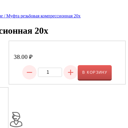
е /
Муфта резьбовая компрессионная 20x
сионная 20x
38.00
₽
−
+
В КОРЗИНУ