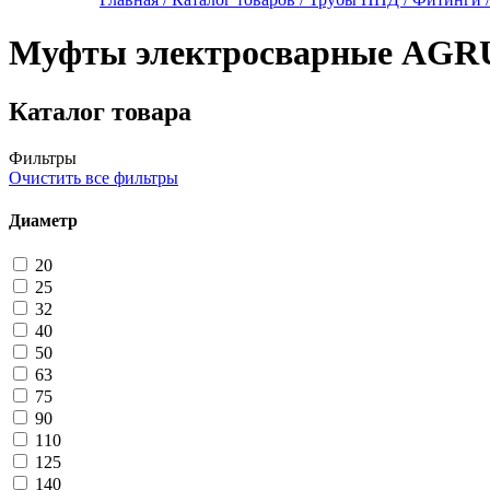
Муфты электросварные AGR
Каталог товара
Фильтры
Очистить все фильтры
Диаметр
20
25
32
40
50
63
75
90
110
125
140