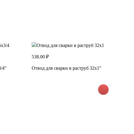
О
538.00 ₽
3/4"
Отвод для сварки в раструб 32х1"