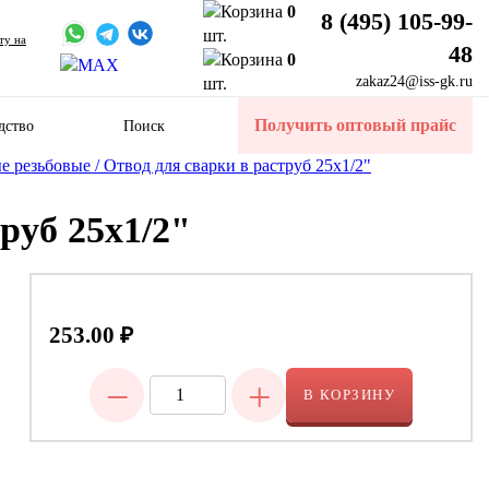
0
8 (495) 105-99-
шт.
ту на
48
0
zakaz24@iss-gk.ru
шт.
Получить оптовый прайс
дство
Поиск
 резьбовые /
Отвод для сварки в раструб 25х1/2"
руб 25х1/2"
253.00
₽
−
+
В КОРЗИНУ