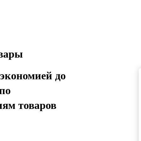
овары
 экономией до
 по
иям товаров