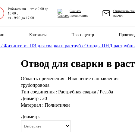
Работаем пн. – чт. с 9:00 до
Скачать
Отправить сме
18:00 ,
презентацию
расчет
пт - 9:00 до 17:00
нии
Контакты
Пресс-центр
Произво
 /
Фитинги из ПЭ для сварки в раструб /
Отводы ПНД раструбные
Отвод для сварки в раст
Область применения : Изменение направления
трубопровода
Тип соединения : Раструбная сварка / Резьба
Диаметр : 20
Материал : Полиэтилен
Диаметр: