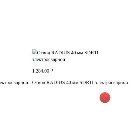
1
О
1 284.00 ₽
ектросварной
Отвод RADIUS 40 мм SDR11 электросварной