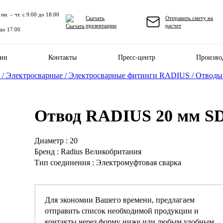
пн. – чт. с 9:00 до 18:00
Скачать
Отправить смету на
презентацию
расчет
 до 17:00
нии
Контакты
Пресс-центр
Произво
 /
Электросварные /
Электросварные фитинги RADIUS /
Отводы
Отвод RADIUS 20 мм SD
Диаметр : 20
Бренд : Radius Великобритания
Тип соединения : Электромуфтовая сварка
Для экономии Вашего времени, предлагаем
отправить список необходимой продукции и
контакты через форму ниже или любым удобным