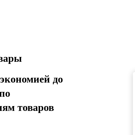
овары
 экономией до
 по
иям товаров