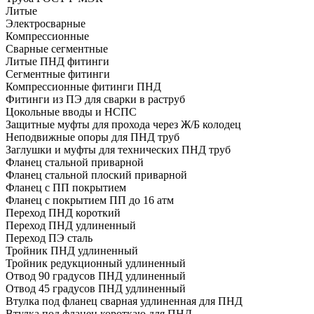
Литые
Электросварные
Компрессионные
Сварные сегментные
Литые ПНД фитинги
Сегментные фитинги
Компрессионные фитинги ПНД
Фитинги из ПЭ для сварки в раструб
Цокольные вводы и НСПС
Защитные муфты для прохода через Ж/Б колодец
Неподвижные опоры для ПНД труб
Заглушки и муфты для технических ПНД труб
Фланец стальной приварной
Фланец стальной плоский приварной
Фланец с ПП покрытием
Фланец с покрытием ПП до 16 атм
Переход ПНД короткий
Переход ПНД удлиненный
Переход ПЭ сталь
Тройник ПНД удлиненный
Тройник редукционный удлиненный
Отвод 90 градусов ПНД удлиненный
Отвод 45 градусов ПНД удлиненный
Втулка под фланец сварная удлиненная для ПНД
Втулка под фланец короткаю для ПНД