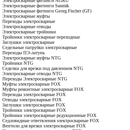
Электросварные фитинги AGRU
Электросварные фитинги Sanmik
Электросварные фитинги Georg Fischer (GF)
Электросварные муфты
Переходы электросварные
Электросварные отводы
Электросварные тройники
Тройники электросварные переходные
Заглушки электросварные
Седельные патрубки электросварные
Переходы ПЭ-латунь
Электросварные муфты NTG
Тройники NTG
Седелки для врезки под давлением NTG
Электросварные отводы NTG
Переходы Электросварные NTG
Муфты электросварные FOX
Муфты ремонтные электросварные FOX
Переходы электросварные FOX
Отводы электросварные FOX
Заглушки электросварные FOX
Тройники электросварные FOX
Тройники электросварные редукционные FOX
Седловидные ответвления электросварные FOX
Вентили для врезки электросварные FOX