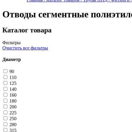
Отводы сегментные полиэтил
Каталог товара
Фильтры
Очистить все фильтры
Диаметр
90
110
125
140
160
180
200
225
250
280
315