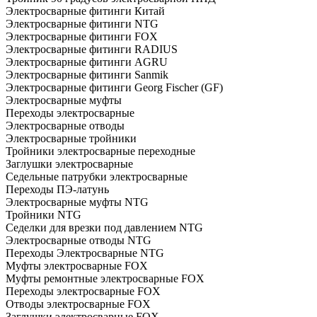
Электросварные фитинги Китай
Электросварные фитинги NTG
Электросварные фитинги FOX
Электросварные фитинги RADIUS
Электросварные фитинги AGRU
Электросварные фитинги Sanmik
Электросварные фитинги Georg Fischer (GF)
Электросварные муфты
Переходы электросварные
Электросварные отводы
Электросварные тройники
Тройники электросварные переходные
Заглушки электросварные
Седельные патрубки электросварные
Переходы ПЭ-латунь
Электросварные муфты NTG
Тройники NTG
Седелки для врезки под давлением NTG
Электросварные отводы NTG
Переходы Электросварные NTG
Муфты электросварные FOX
Муфты ремонтные электросварные FOX
Переходы электросварные FOX
Отводы электросварные FOX
Заглушки электросварные FOX