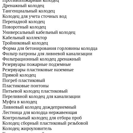
Противопожарный колодец
Дренажный колодец
Тангенциальный колодец
Колодец для учета сточных вод
Перепадной колодец
Поворотный колодец
Универсальный кабельный колодец
Кабельный коллектор
Тройниковый колодец
Форма для бетонирования горловины колодца
Фильтр патроны для ливневой канализации
Фильтрационный колодец дренажный
Резервуары пожарные подземные
Резервуары пластиковые наземные
Прямой колодец
Погреб пластиковый
Пластиковые понтоны
Питьевой колодец пластиковый
Переливной колодец для канализации
Муфта в колодец
Ливневый колодец дождеприемный
Лестница для колодца нержавеющая
Контрольный колодец для отбора проб
Колодец сборный пластиковый резьбовой
Колодец жироуловитель