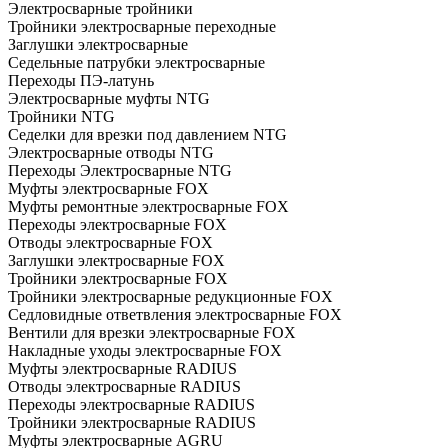
Электросварные тройники
Тройники электросварные переходные
Заглушки электросварные
Седельные патрубки электросварные
Переходы ПЭ-латунь
Электросварные муфты NTG
Тройники NTG
Седелки для врезки под давлением NTG
Электросварные отводы NTG
Переходы Электросварные NTG
Муфты электросварные FOX
Муфты ремонтные электросварные FOX
Переходы электросварные FOX
Отводы электросварные FOX
Заглушки электросварные FOX
Тройники электросварные FOX
Тройники электросварные редукционные FOX
Седловидные ответвления электросварные FOX
Вентили для врезки электросварные FOX
Накладные уходы электросварные FOX
Муфты электросварные RADIUS
Отводы электросварные RADIUS
Переходы электросварные RADIUS
Тройники электросварные RADIUS
Муфты электросварные AGRU