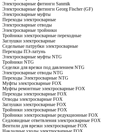
Электросварные фитинги Sanmik
Электросварные фитинги Georg Fischer (GF)
Электросварные муфты
Переходы электросварные
Электросварные отводы
Электросварные тройники
Тройники электросварные переходные
Заглушки электросварные
Седельные патрубки электросварные
Переходы ПЭ-латунь
Электросварные муфты NTG
Тройники NTG
Седелки для врезки под давлением NTG
Электросварные отводы NTG
Переходы Электросварные NTG
Муфты электросварные FOX
Муфты ремонтные электросварные FOX
Переходы электросварные FOX
Отводы электросварные FOX
Заглушки электросварные FOX
Тройники электросварные FOX
Тройники электросварные редукционные FOX
Седловидные ответвления электросварные FOX
Вентили для врезки электросварные FOX
Накладные уходы электросварные FOX