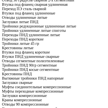
Отвод 30 градусов сварной 2-х сегментный
Втулка под фланец сварная удлиненная
Переход ПЭ сталь сварной
Втулки под фланец удлиненные
Отводы удлиненные литые
Заглушки литые ПНД
Тройники редукционные удлиненные литые
Тройники удлиненные литые спиготы
Переходы ПНД удлиненные литые
Переходы ПНД короткие
Тройники литые 45 гр
Крестовины литые
Втулки под фланец короткие
Втулки ПНД удлиненные сварные
Отводы сегментные полиэтиленовые
Тройники ПНД 90гр сегментные
Тройники ПНД косые сегментные
Крестовины ПНД
Вытяжные тройники ПНД напорные
Заглушки сварные
Муфты соединительные компрессионные
Муфты переходные компрессионные
Заглушки компрессионные
Краны компрессионные
Отводы 90 компрессионные