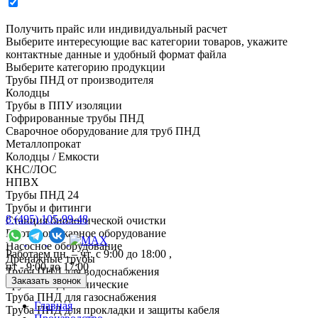
Получить прайс или индивидуальный расчет
Выберите интересующие вас категории товаров, укажите
контактные данные и удобный формат файла
Выберите категорию продукции
Трубы ПНД от производителя
Колодцы
Трубы в ППУ изоляции
Гофрированные трубы ПНД
Сварочное оборудование для труб ПНД
Металлопрокат
Колодцы / Емкости
КНС/ЛОС
НПВХ
Трубы ПНД 24
Трубы и фитинги
8 (495) 105-99-48
Cтанция биологической очистки
Противопожарное оборудование
Насосное оборудование
Работаем пн. – чт. с 9:00 до 18:00 ,
Дренажные трубы
пт - 9:00 до 17:00
Труба ПНД для водоснабжения
Заказать звонок
Трубы ПНД технические
Труба ПНД для газоснабжения
Главная
Труба ПНД для прокладки и защиты кабеля