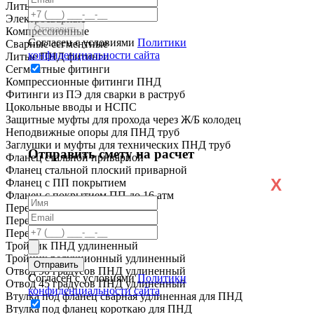
Литые
Электросварные
Компрессионные
Согласен с условиями
Политики
Сварные сегментные
конфиденциальности сайта
Литые ПНД фитинги
Сегментные фитинги
Компрессионные фитинги ПНД
Фитинги из ПЭ для сварки в раструб
Цокольные вводы и НСПС
Защитные муфты для прохода через Ж/Б колодец
Неподвижные опоры для ПНД труб
Заглушки и муфты для технических ПНД труб
Отправить смету на расчет
Фланец стальной приварной
Фланец стальной плоский приварной
X
Фланец с ПП покрытием
Фланец с покрытием ПП до 16 атм
Переход ПНД короткий
Переход ПНД удлиненный
Переход ПЭ сталь
Тройник ПНД удлиненный
Тройник редукционный удлиненный
Отвод 90 градусов ПНД удлиненный
Согласен с условиями
Политики
Отвод 45 градусов ПНД удлиненный
конфиденциальности сайта
Втулка под фланец сварная удлиненная для ПНД
Втулка под фланец короткаю для ПНД