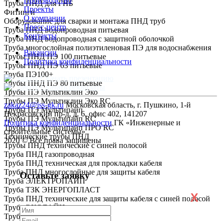
Производство
Труба ПНД для ГНБ
Проекты
Фитинги
О компании
Оборудование для сварки и монтажа ПНД труб
Пресс-центр
Труба ПНД водопроводная питьевая
Контакты
Труба ПНД водопроводная с защитной оболочкой
Труба многослойная полиэтиленовая ПЭ для водоснабжения
Вакансии
Трубы ПНД ПЭ 100 питьевые
Политика конфиденциальности
Трубы ПНД ПЭ 63 питьевые
Труба ПЭ100+
Скачать презентацию
Трубы ПНД ПЭ 80 питьевые
Скачать реквизиты
Трубы ПЭ Мультиклин Эко
Трубы ПЭ Мультиклин Эко RC
zakaz24@iss-gk.ru
Московская область, г. Пушкино, 1-й
Трубы ПЭ Мультипайп
Некрасовский пр-д, д. 6, офис 402, 141207
Трубы ПЭ Мультипайп RC
Политика конфиденциальности
ГК «Инженерные и
Трубы ПЭ Мультипайп ПРО RC
строительные системы»
Технические трубы ПНД
2020 © Все права защищены
Трубы ПНД технические с синей полосой
Труба ПНД газопроводная
Труба ПНД техническая для прокладки кабеля
Труба ПНД многослойные для защиты кабеля
Оставьте заявку
Труба ЭЛЕКТРОПАЙП
Труба ТЗК ЭНЕРГОПЛАСТ
X
Труба ПНД технические для защиты кабеля с синей полосой
Труба ЭКОЛАЙН
Труба ГОСТ Р МЭК