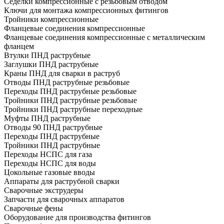
Седелки компрессионные с резьбовым отводом
Ключи для монтажа компрессионных фитингов
Тройники компрессионные
Фланцевые соединения компрессионные
Фланцевые соединения компрессионные с металлическим
фланцем
Втулки ПНД раструбные
Заглушки ПНД раструбные
Краны ПНД для сварки в раструб
Отводы ПНД раструбные резьбовые
Переходы ПНД раструбные резьбовые
Тройники ПНД раструбные резьбовые
Тройники ПНД раструбные переходные
Муфты ПНД раструбные
Отводы 90 ПНД раструбные
Переходы ПНД раструбные
Тройники ПНД раструбные
Переходы НСПС для газа
Переходы НСПС для воды
Цокольные газовые вводы
Аппараты для раструбной сварки
Сварочные экструдеры
Запчасти для сварочных аппаратов
Сварочные фены
Оборудование для производства фитингов