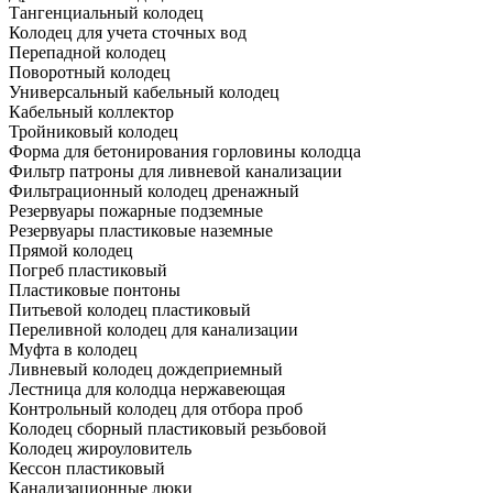
Тангенциальный колодец
Колодец для учета сточных вод
Перепадной колодец
Поворотный колодец
Универсальный кабельный колодец
Кабельный коллектор
Тройниковый колодец
Форма для бетонирования горловины колодца
Фильтр патроны для ливневой канализации
Фильтрационный колодец дренажный
Резервуары пожарные подземные
Резервуары пластиковые наземные
Прямой колодец
Погреб пластиковый
Пластиковые понтоны
Питьевой колодец пластиковый
Переливной колодец для канализации
Муфта в колодец
Ливневый колодец дождеприемный
Лестница для колодца нержавеющая
Контрольный колодец для отбора проб
Колодец сборный пластиковый резьбовой
Колодец жироуловитель
Кессон пластиковый
Канализационные люки