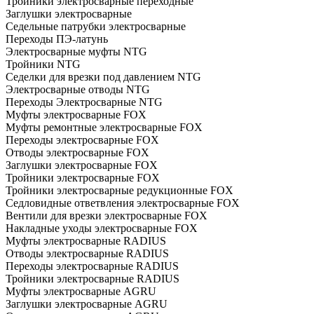
Тройники электросварные переходные
Заглушки электросварные
Седельные патрубки электросварные
Переходы ПЭ-латунь
Электросварные муфты NTG
Тройники NTG
Седелки для врезки под давлением NTG
Электросварные отводы NTG
Переходы Электросварные NTG
Муфты электросварные FOX
Муфты ремонтные электросварные FOX
Переходы электросварные FOX
Отводы электросварные FOX
Заглушки электросварные FOX
Тройники электросварные FOX
Тройники электросварные редукционные FOX
Седловидные ответвления электросварные FOX
Вентили для врезки электросварные FOX
Накладные уходы электросварные FOX
Муфты электросварные RADIUS
Отводы электросварные RADIUS
Переходы электросварные RADIUS
Тройники электросварные RADIUS
Муфты электросварные AGRU
Заглушки электросварные AGRU