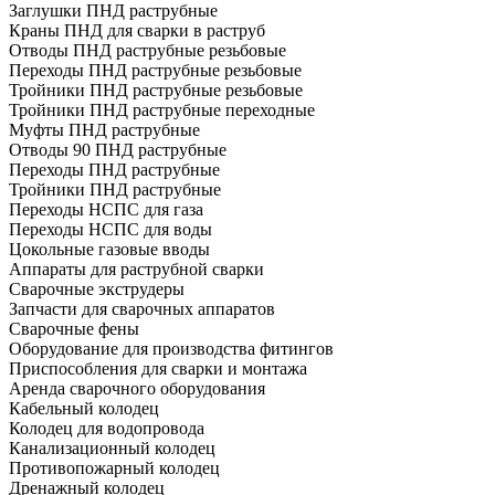
Заглушки ПНД раструбные
Краны ПНД для сварки в раструб
Отводы ПНД раструбные резьбовые
Переходы ПНД раструбные резьбовые
Тройники ПНД раструбные резьбовые
Тройники ПНД раструбные переходные
Муфты ПНД раструбные
Отводы 90 ПНД раструбные
Переходы ПНД раструбные
Тройники ПНД раструбные
Переходы НСПС для газа
Переходы НСПС для воды
Цокольные газовые вводы
Аппараты для раструбной сварки
Сварочные экструдеры
Запчасти для сварочных аппаратов
Сварочные фены
Оборудование для производства фитингов
Приспособления для сварки и монтажа
Аренда сварочного оборудования
Кабельный колодец
Колодец для водопровода
Канализационный колодец
Противопожарный колодец
Дренажный колодец