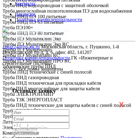
Контакты
Труба ПНД водопроводная с защитной оболочкой
Труба многослойная полиэтиленовая ПЭ для водоснабжения
Вакансии
Трубы ПНД ПЭ 100 питьевые
Политика конфиденциальности
Трубы ПНД ПЭ 63 питьевые
Труба ПЭ100+
Скачать презентацию
Трубы ПНД ПЭ 80 питьевые
Скачать реквизиты
Трубы ПЭ Мультиклин Эко
Трубы ПЭ Мультиклин Эко RC
zakaz24@iss-gk.ru
Московская область, г. Пушкино, 1-й
Трубы ПЭ Мультипайп
Некрасовский пр-д, д. 6, офис 402, 141207
Трубы ПЭ Мультипайп RC
Политика конфиденциальности
ГК «Инженерные и
Трубы ПЭ Мультипайп ПРО RC
строительные системы»
Технические трубы ПНД
2020 © Все права защищены
Трубы ПНД технические с синей полосой
Труба ПНД газопроводная
Труба ПНД техническая для прокладки кабеля
Труба ПНД многослойные для защиты кабеля
Оставьте заявку
Труба ЭЛЕКТРОПАЙП
Труба ТЗК ЭНЕРГОПЛАСТ
X
Труба ПНД технические для защиты кабеля с синей полосой
Труба ЭКОЛАЙН
Труба ГОСТ Р МЭК
Литые
Электросварные
Компрессионные
Согласен с условиями
Политики