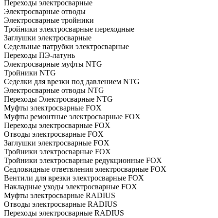
Переходы электросварные
Электросварные отводы
Электросварные тройники
Тройники электросварные переходные
Заглушки электросварные
Седельные патрубки электросварные
Переходы ПЭ-латунь
Электросварные муфты NTG
Тройники NTG
Седелки для врезки под давлением NTG
Электросварные отводы NTG
Переходы Электросварные NTG
Муфты электросварные FOX
Муфты ремонтные электросварные FOX
Переходы электросварные FOX
Отводы электросварные FOX
Заглушки электросварные FOX
Тройники электросварные FOX
Тройники электросварные редукционные FOX
Седловидные ответвления электросварные FOX
Вентили для врезки электросварные FOX
Накладные уходы электросварные FOX
Муфты электросварные RADIUS
Отводы электросварные RADIUS
Переходы электросварные RADIUS