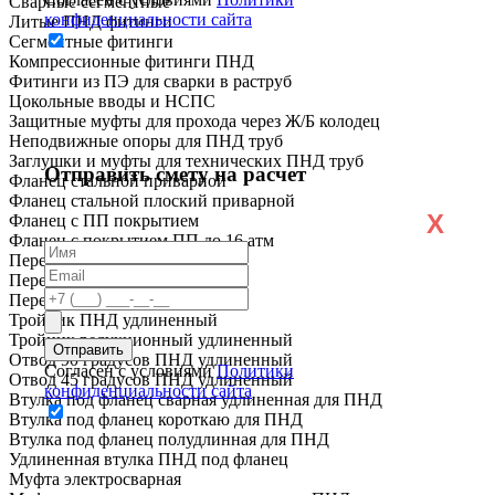
Сварные сегментные
конфиденциальности сайта
Литые ПНД фитинги
Сегментные фитинги
Компрессионные фитинги ПНД
Фитинги из ПЭ для сварки в раструб
Цокольные вводы и НСПС
Защитные муфты для прохода через Ж/Б колодец
Неподвижные опоры для ПНД труб
Заглушки и муфты для технических ПНД труб
Отправить смету на расчет
Фланец стальной приварной
Фланец стальной плоский приварной
X
Фланец с ПП покрытием
Фланец с покрытием ПП до 16 атм
Переход ПНД короткий
Переход ПНД удлиненный
Переход ПЭ сталь
Тройник ПНД удлиненный
Тройник редукционный удлиненный
Отвод 90 градусов ПНД удлиненный
Согласен с условиями
Политики
Отвод 45 градусов ПНД удлиненный
конфиденциальности сайта
Втулка под фланец сварная удлиненная для ПНД
Втулка под фланец короткаю для ПНД
Втулка под фланец полудлинная для ПНД
Удлиненная втулка ПНД под фланец
Муфта электросварная