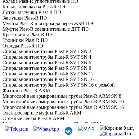
Кольца Plast-R уплотнительные ПЭ
Кольца для шахты Plast-R ПЭ
Лотки-заглушки Plast-R ПЭ
Заглушки Plast-R ПЭ
Муфты Plast-R для прохода через ЖБИ ПЭ
Муфты Plast-R соединительные ДГТ ПЭ
Крестовины Plast-R ПЭ
Тройники Plast-R ПЭ
Отводы Plast-R ПЭ
Спиральновитые трубы Plast-R SVT SN 2
Спиральновитые трубы Plast-R SVT SN 4
Спиральновитые трубы Plast-R SVT SN 6
Спиральновитые трубы Plast-R SVT SN 8
Спиральновитые трубы Plast-R SVT SN 12
Спиральновитые трубы Plast-R SVT SN 16
Спиральновитые трубы Plast-R SVT SN 16 с резьбой
Фитинги Plast-R ARM
Многослойные армированные трубы Plast-R ARM SN 8
Многослойные армированные трубы Plast-R ARM SN 10
Многослойные армированные трубы Plast-R ARM SN 16
Электросварные муфты Plast-R ARM
Стяжные ленты Plast-R ARM
Муфты термоусадочные спаяные Plast-R ARM
0
шт.
Трубы FD-Plast (ФД-Пласт) гофрированные двухслойные
0
шт.
полипропиленовые (ПП)