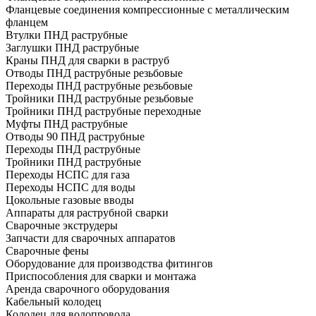
Фланцевые соединения компрессионные с металлическим
фланцем
Втулки ПНД раструбные
Заглушки ПНД раструбные
Краны ПНД для сварки в раструб
Отводы ПНД раструбные резьбовые
Переходы ПНД раструбные резьбовые
Тройники ПНД раструбные резьбовые
Тройники ПНД раструбные переходные
Муфты ПНД раструбные
Отводы 90 ПНД раструбные
Переходы ПНД раструбные
Тройники ПНД раструбные
Переходы НСПС для газа
Переходы НСПС для воды
Цокольные газовые вводы
Аппараты для раструбной сварки
Сварочные экструдеры
Запчасти для сварочных аппаратов
Сварочные фены
Оборудование для производства фитингов
Приспособления для сварки и монтажа
Аренда сварочного оборудования
Кабельный колодец
Колодец для водопровода