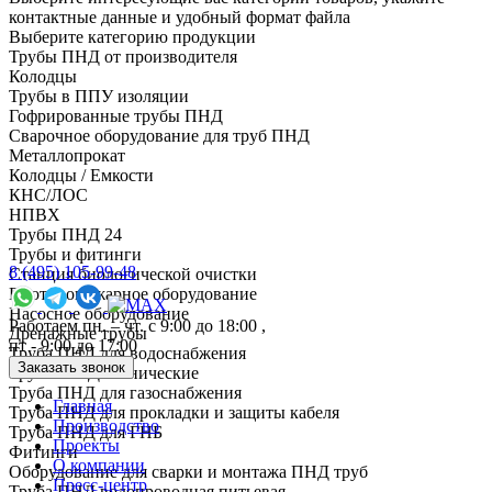
контактные данные и удобный формат файла
Выберите категорию продукции
Трубы ПНД от производителя
Колодцы
Трубы в ППУ изоляции
Гофрированные трубы ПНД
Сварочное оборудование для труб ПНД
Металлопрокат
Колодцы / Емкости
КНС/ЛОС
НПВХ
Трубы ПНД 24
Трубы и фитинги
8 (495) 105-99-48
Cтанция биологической очистки
Противопожарное оборудование
Насосное оборудование
Работаем пн. – чт. с 9:00 до 18:00 ,
Дренажные трубы
пт - 9:00 до 17:00
Труба ПНД для водоснабжения
Заказать звонок
Трубы ПНД технические
Труба ПНД для газоснабжения
Главная
Труба ПНД для прокладки и защиты кабеля
Производство
Труба ПНД для ГНБ
Проекты
Фитинги
О компании
Оборудование для сварки и монтажа ПНД труб
Пресс-центр
Труба ПНД водопроводная питьевая