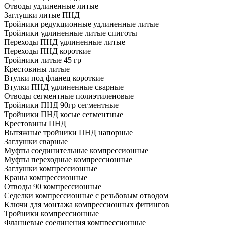
Отводы удлиненные литые
Заглушки литые ПНД
Тройники редукционные удлиненные литые
Тройники удлиненные литые спиготы
Переходы ПНД удлиненные литые
Переходы ПНД короткие
Тройники литые 45 гр
Крестовины литые
Втулки под фланец короткие
Втулки ПНД удлиненные сварные
Отводы сегментные полиэтиленовые
Тройники ПНД 90гр сегментные
Тройники ПНД косые сегментные
Крестовины ПНД
Вытяжные тройники ПНД напорные
Заглушки сварные
Муфты соединительные компрессионные
Муфты переходные компрессионные
Заглушки компрессионные
Краны компрессионные
Отводы 90 компрессионные
Седелки компрессионные с резьбовым отводом
Ключи для монтажа компрессионных фитингов
Тройники компрессионные
Фланцевые соединения компрессионные