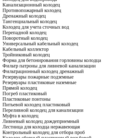
Канализационный колодец
Противопожарный колодец
Дренажный колодец
Тангенциальный колодец
Колодец для учета сточных вод
Перепадной колодец
Поворотный колодец
Универсальный кабельный колодец
Кабельный коллектор
Тройниковый колодец
Форма для бетонирования горловины колодца
Фильтр патроны для ливневой канализации
Фильтрационный колодец дренажный
Резервуары пожарные подземные
Резервуары пластиковые наземные
Прямой колодец
Погреб пластиковый
Пластиковые понтоны
Питьевой колодец пластиковый
Переливной колодец для канализации
Муфта в колодец
Ливневый колодец дождеприемный
Лестница для колодца нержавеющая
Контрольный колодец для отбора проб
Колодец сборный пластиковый резьбовой