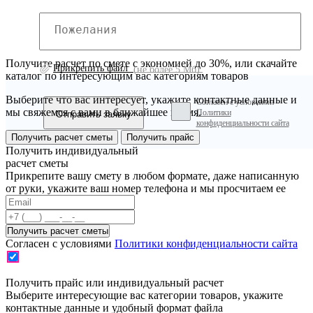
Получите расчет по смете с экономией до 30%, или скачайте
Прикрепить файл
(не более 5 Мб)
каталог по интересующим вас категориям товаров
Выберите что вас интересует, укажите контактные данные и
Согласен с условиями
мы свяжемся с вами в ближайшее время.
Политики
конфиденциальности сайта
Получить расчет сметы
Получить прайс
Получить индивидуальный
расчет сметы
Прикрепите вашу смету в любом формате, даже написанную
от руки, укажите ваш номер телефона и мы просчитаем ее
Согласен с условиями
Политики конфиденциальности сайта
Получить прайс или индивидуальный расчет
Выберите интересующие вас категории товаров, укажите
контактные данные и удобный формат файла