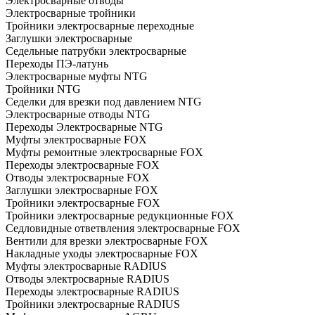
Электросварные отводы
Электросварные тройники
Тройники электросварные переходные
Заглушки электросварные
Седельные патрубки электросварные
Переходы ПЭ-латунь
Электросварные муфты NTG
Тройники NTG
Седелки для врезки под давлением NTG
Электросварные отводы NTG
Переходы Электросварные NTG
Муфты электросварные FOX
Муфты ремонтные электросварные FOX
Переходы электросварные FOX
Отводы электросварные FOX
Заглушки электросварные FOX
Тройники электросварные FOX
Тройники электросварные редукционные FOX
Седловидные ответвления электросварные FOX
Вентили для врезки электросварные FOX
Накладные уходы электросварные FOX
Муфты электросварные RADIUS
Отводы электросварные RADIUS
Переходы электросварные RADIUS
Тройники электросварные RADIUS