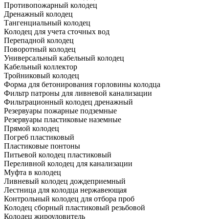
Противопожарный колодец
Дренажный колодец
Тангенциальный колодец
Колодец для учета сточных вод
Перепадной колодец
Поворотный колодец
Универсальный кабельный колодец
Кабельный коллектор
Тройниковый колодец
Форма для бетонирования горловины колодца
Фильтр патроны для ливневой канализации
Фильтрационный колодец дренажный
Резервуары пожарные подземные
Резервуары пластиковые наземные
Прямой колодец
Погреб пластиковый
Пластиковые понтоны
Питьевой колодец пластиковый
Переливной колодец для канализации
Муфта в колодец
Ливневый колодец дождеприемный
Лестница для колодца нержавеющая
Контрольный колодец для отбора проб
Колодец сборный пластиковый резьбовой
Колодец жироуловитель