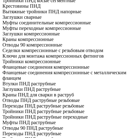
Тройники ПНД косые сегментные
Крестовины ПНД
Вытяжные тройники ПНД напорные
Заглушки сварные
Муфты соединительные компрессионные
Муфты переходные компрессионные
Заглушки компрессионные
Краны компрессионные
Отводы 90 компрессионные
Седелки компрессионные с резьбовым отводом
Ключи для монтажа компрессионных фитингов
Тройники компрессионные
Фланцевые соединения компрессионные
Фланцевые соединения компрессионные с металлическим
фланцем
Втулки ПНД раструбные
Заглушки ПНД раструбные
Краны ПНД для сварки в раструб
Отводы ПНД раструбные резьбовые
Переходы ПНД раструбные резьбовые
Тройники ПНД раструбные резьбовые
Тройники ПНД раструбные переходные
Муфты ПНД раструбные
Отводы 90 ПНД раструбные
Переходы ПНД раструбные