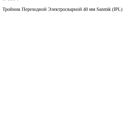
Тройник Переходной Электросварной 40 мм Sanmik (IPL)
9
Т