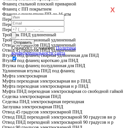
Фланец стальной плоский приварной
X
Фланец с ПП покрытием
Фланец с покрытием ПП до 16 атм
Переход ПНД короткий
Переход ПНД удлиненный
Переход ПЭ сталь
Тройник ПНД удлиненный
Тройник редукционный удлиненный
Отвод 90 градусов ПНД удлиненный
Согласен с условиями
Политики
Отвод 45 градусов ПНД удлиненный
конфиденциальности сайта
Втулка под фланец сварная удлиненная для ПНД
Втулка под фланец короткаю для ПНД
Втулка под фланец полудлинная для ПНД
Удлиненная втулка ПНД под фланец
Муфта электросварная
Муфта переходная электросварная вн р ПНД
Муфта переходная электросварная н р ПНД
Муфта ПНД переходная электросварная со свободной гайкой
Седелка электросварная ПНД
Седелка ПНД электросварная переходная
Заглушка электросварная ПНД
Отвод 45 градусов электросварной ПНД
Отвод ПНД переходной электросварной 90 градусов вн р
Отвод ПНД переходной электросварной 90 градусов н р
Отвод 90 градусов электросварной ПНД