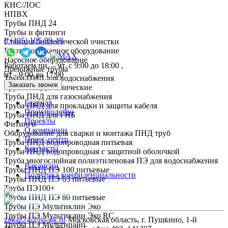
КНС/ЛОС
НПВХ
Трубы ПНД 24
Трубы и фитинги
8 (495) 105-99-48
Cтанция биологической очистки
Противопожарное оборудование
Насосное оборудование
Работаем пн. – чт. с 9:00 до 18:00 ,
Дренажные трубы
пт - 9:00 до 17:00
Труба ПНД для водоснабжения
Заказать звонок
Трубы ПНД технические
Труба ПНД для газоснабжения
Главная
Труба ПНД для прокладки и защиты кабеля
Производство
Труба ПНД для ГНБ
Проекты
Фитинги
О компании
Оборудование для сварки и монтажа ПНД труб
Пресс-центр
Труба ПНД водопроводная питьевая
Контакты
Труба ПНД водопроводная с защитной оболочкой
Труба многослойная полиэтиленовая ПЭ для водоснабжения
Вакансии
Трубы ПНД ПЭ 100 питьевые
Политика конфиденциальности
Трубы ПНД ПЭ 63 питьевые
Труба ПЭ100+
Скачать презентацию
Трубы ПНД ПЭ 80 питьевые
Скачать реквизиты
Трубы ПЭ Мультиклин Эко
Трубы ПЭ Мультиклин Эко RC
zakaz24@iss-gk.ru
Московская область, г. Пушкино, 1-й
Трубы ПЭ Мультипайп