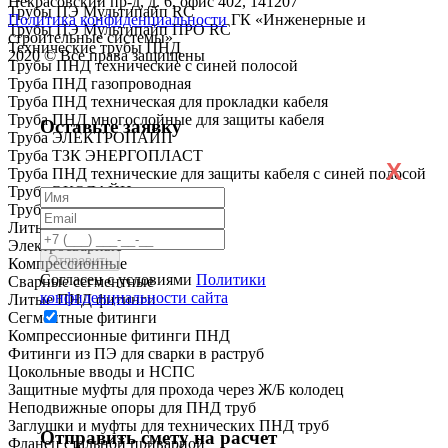
Некрасовский пр-д, д. 6, офис 402, 141207
Трубы ПЭ Мультипайп RC
Политика конфиденциальности
ГК «Инженерные и
Трубы ПЭ Мультипайп ПРО RC
строительные системы»
Технические трубы ПНД
2020 © Все права защищены
Трубы ПНД технические с синей полосой
Труба ПНД газопроводная
Труба ПНД техническая для прокладки кабеля
Труба ПНД многослойные для защиты кабеля
Оставьте заявку
Труба ЭЛЕКТРОПАЙП
Труба ТЗК ЭНЕРГОПЛАСТ
X
Труба ПНД технические для защиты кабеля с синей полосой
Труба ЭКОЛАЙН
Труба ГОСТ Р МЭК
Литые
Электросварные
Компрессионные
Согласен с условиями
Политики
Сварные сегментные
конфиденциальности сайта
Литые ПНД фитинги
Сегментные фитинги
Компрессионные фитинги ПНД
Фитинги из ПЭ для сварки в раструб
Цокольные вводы и НСПС
Защитные муфты для прохода через Ж/Б колодец
Неподвижные опоры для ПНД труб
Заглушки и муфты для технических ПНД труб
Отправить смету на расчет
Фланец стальной приварной