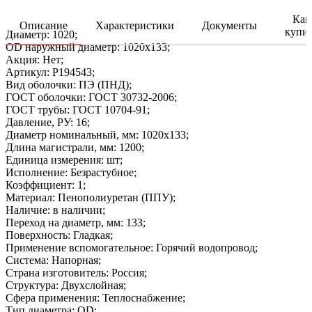
Как
Описание
Характеристики
Документы
купи
Диаметр: 1020;
OD наружный диаметр: 1020х133;
Акция: Нет;
Артикул: P194543;
Вид оболочки: ПЭ (ПНД);
ГОСТ оболочки: ГОСТ 30732-2006;
ГОСТ трубы: ГОСТ 10704-91;
Давление, РУ: 16;
Диаметр номинальный, мм: 1020х133;
Длина магистрали, мм: 1200;
Единица измерения: шт;
Исполнение: Безрастубное;
Коэффициент: 1;
Материал: Пенополиуретан (ППУ);
Наличие: в наличии;
Переход на диаметр, мм: 133;
Поверхность: Гладкая;
Применение вспомогательное: Горячий водопровод;
Система: Напорная;
Страна изготовитель: Россия;
Структура: Двухслойная;
Сфера применения: Теплоснабжение;
Тип диаметра: OD;