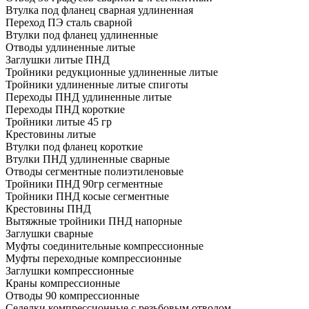
Втулка под фланец сварная удлиненная
Переход ПЭ сталь сварной
Втулки под фланец удлиненные
Отводы удлиненные литые
Заглушки литые ПНД
Тройники редукционные удлиненные литые
Тройники удлиненные литые спиготы
Переходы ПНД удлиненные литые
Переходы ПНД короткие
Тройники литые 45 гр
Крестовины литые
Втулки под фланец короткие
Втулки ПНД удлиненные сварные
Отводы сегментные полиэтиленовые
Тройники ПНД 90гр сегментные
Тройники ПНД косые сегментные
Крестовины ПНД
Вытяжные тройники ПНД напорные
Заглушки сварные
Муфты соединительные компрессионные
Муфты переходные компрессионные
Заглушки компрессионные
Краны компрессионные
Отводы 90 компрессионные
Седелки компрессионные с резьбовым отводом