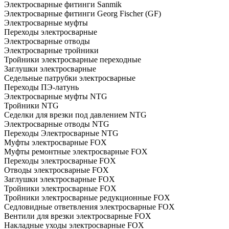
Электросварные фитинги Sanmik
Электросварные фитинги Georg Fischer (GF)
Электросварные муфты
Переходы электросварные
Электросварные отводы
Электросварные тройники
Тройники электросварные переходные
Заглушки электросварные
Седельные патрубки электросварные
Переходы ПЭ-латунь
Электросварные муфты NTG
Тройники NTG
Седелки для врезки под давлением NTG
Электросварные отводы NTG
Переходы Электросварные NTG
Муфты электросварные FOX
Муфты ремонтные электросварные FOX
Переходы электросварные FOX
Отводы электросварные FOX
Заглушки электросварные FOX
Тройники электросварные FOX
Тройники электросварные редукционные FOX
Седловидные ответвления электросварные FOX
Вентили для врезки электросварные FOX
Накладные уходы электросварные FOX