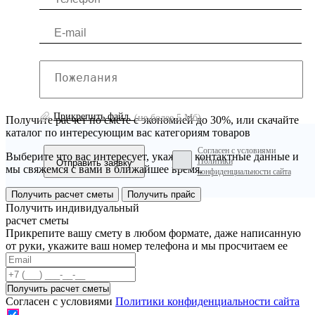
Прикрепить файл
(не более 5 Мб)
Получите расчет по смете с экономией до 30%, или скачайте
каталог по интересующим вас категориям товаров
Согласен с условиями
Выберите что вас интересует, укажите контактные данные и
Политики
мы свяжемся с вами в ближайшее время.
конфиденциальности сайта
Получить расчет сметы
Получить прайс
Получить индивидуальный
расчет сметы
Прикрепите вашу смету в любом формате, даже написанную
от руки, укажите ваш номер телефона и мы просчитаем ее
Согласен с условиями
Политики конфиденциальности сайта