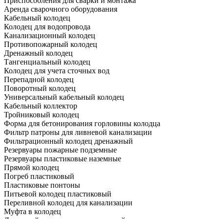
Приспособления для сварки и монтажа
Аренда сварочного оборудования
Кабельный колодец
Колодец для водопровода
Канализационный колодец
Противопожарный колодец
Дренажный колодец
Тангенциальный колодец
Колодец для учета сточных вод
Перепадной колодец
Поворотный колодец
Универсальный кабельный колодец
Кабельный коллектор
Тройниковый колодец
Форма для бетонирования горловины колодца
Фильтр патроны для ливневой канализации
Фильтрационный колодец дренажный
Резервуары пожарные подземные
Резервуары пластиковые наземные
Прямой колодец
Погреб пластиковый
Пластиковые понтоны
Питьевой колодец пластиковый
Переливной колодец для канализации
Муфта в колодец