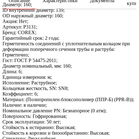
Описание
Характеристики
Документы
купи
Диаметр: 160;
ID внутренний диаметр: 139;
OD наружный диаметр: 160;
Акция: Нет;
Артикул: P3131;
Бренд: COREX;
Гарантийный срок: 2 года;
Герметичность соединений с уплотнительным кольцом при
деформации поперечного сечения трубы и раструба:
Герметично;
Гост: ГОСТ Р 54475-2011;
Диаметр номинальный, мм: 160;
Длина: 6;
Единица измерения: м;
Исполнение: Раструбное;
Кольцевая жесткость, SN: SN8;
Коэффициент: 6;
Материал: (Полипропилен-блоксополимер (ППР-Б) (PPR-B));
Наличие: в наличии;
Номинальное давление PN: Безнапорное (0 атм);
Поверхность: Гофрированная;
Срок эксплуатации: 50 лет;
Стойкость к истиранию: Высокая;
Стойкость к корозии и биоообрастанию: Высокая;
Структура: Двухслойная;