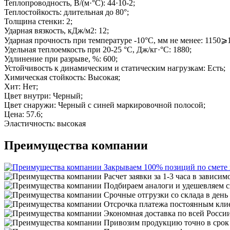
Теплопроводность, В/(м·°С): 44·10-2;
Теплостойкость: длительная до 80°;
Толщина стенки: 2;
Ударная вязкость, кДж/м2: 12;
Ударная прочность при температуре -10°C, мм не менее: 1150⩾
Удельная теплоемкость при 20-25 °С, Дж/кг·°С: 1880;
Удлинение при разрыве, %: 600;
Устойчивость к динамическим и статическим нагрузкам: Есть;
Химическая стойкость: Высокая;
Хит: Нет;
Цвет внутри: Черный;
Цвет снаружи: Черный с синей маркировочной полосой;
Цена: 57.6;
Эластичность: высокая
Преимущества компании
Закрываем 100% позиций по смете
Расчет заявки за 1-3 часа в зависим
Подбираем аналоги и удешевляем с
Срочные отгрузки со склада в день
Отсрочка платежа постоянным кли
Экономная доставка по всей Росси
Привозим продукцию точно в срок