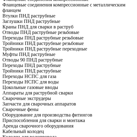
Фланцевые соединения компрессионные с металлическим
фланцем
Втулки ПНД раструбные
Заглушки ПНД раструбные
Краны ПНД для сварки в раструб
Отводы ПНД раструбные резьбовые
Переходы ПНД раструбные резьбовые
Тройники ПНД раструбные резьбовые
Тройники ПНД раструбные переходные
Муфты ПНД раструбные
Отводы 90 ПНД раструбные
Переходы ПНД раструбные
Тройники ПНД раструбные
Переходы НСПС для газа
Переходы НСПС для воды
Цокольные газовые вводы
Аппараты для раструбной сварки
Сварочные экструдеры
Запчасти для сварочных аппаратов
Сварочные фены
Оборудование для производства фитингов
Приспособления для сварки и монтажа
Аренда сварочного оборудования
Кабельный колодец
Колодец для водопровода