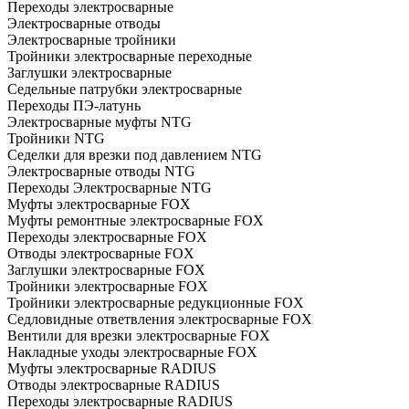
Переходы электросварные
Электросварные отводы
Электросварные тройники
Тройники электросварные переходные
Заглушки электросварные
Седельные патрубки электросварные
Переходы ПЭ-латунь
Электросварные муфты NTG
Тройники NTG
Седелки для врезки под давлением NTG
Электросварные отводы NTG
Переходы Электросварные NTG
Муфты электросварные FOX
Муфты ремонтные электросварные FOX
Переходы электросварные FOX
Отводы электросварные FOX
Заглушки электросварные FOX
Тройники электросварные FOX
Тройники электросварные редукционные FOX
Седловидные ответвления электросварные FOX
Вентили для врезки электросварные FOX
Накладные уходы электросварные FOX
Муфты электросварные RADIUS
Отводы электросварные RADIUS
Переходы электросварные RADIUS