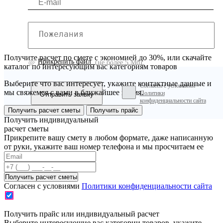
Получите расчет по смете с экономией до 30%, или скачайте
Прикрепить файл
(не более 5 Мб)
каталог по интересующим вас категориям товаров
Выберите что вас интересует, укажите контактные данные и
Согласен с условиями
мы свяжемся с вами в ближайшее время.
Политики
конфиденциальности сайта
Получить расчет сметы
Получить прайс
Получить индивидуальный
расчет сметы
Прикрепите вашу смету в любом формате, даже написанную
от руки, укажите ваш номер телефона и мы просчитаем ее
Согласен с условиями
Политики конфиденциальности сайта
Получить прайс или индивидуальный расчет
Выберите интересующие вас категории товаров, укажите