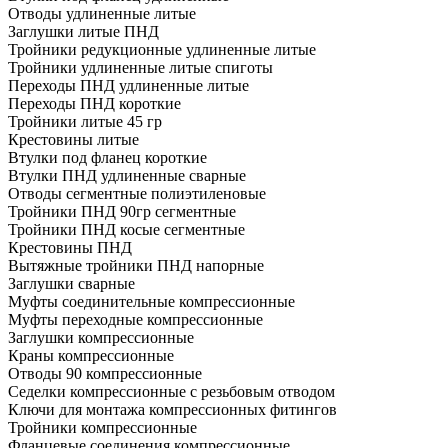
Отводы удлиненные литые
Заглушки литые ПНД
Тройники редукционные удлиненные литые
Тройники удлиненные литые спиготы
Переходы ПНД удлиненные литые
Переходы ПНД короткие
Тройники литые 45 гр
Крестовины литые
Втулки под фланец короткие
Втулки ПНД удлиненные сварные
Отводы сегментные полиэтиленовые
Тройники ПНД 90гр сегментные
Тройники ПНД косые сегментные
Крестовины ПНД
Вытяжные тройники ПНД напорные
Заглушки сварные
Муфты соединительные компрессионные
Муфты переходные компрессионные
Заглушки компрессионные
Краны компрессионные
Отводы 90 компрессионные
Седелки компрессионные с резьбовым отводом
Ключи для монтажа компрессионных фитингов
Тройники компрессионные
Фланцевые соединения компрессионные