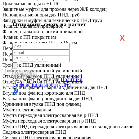
Цокольные вводы и НСПС
Защитные муфты для прохода через Ж/Б колодец
Неподвижные опоры для ПНД труб
Заглушки и муфты для технических ПНД труб
Отправить смету на расчет
Фланец стальной приварной
Фланец стальной плоский приварной
X
Фланец с ПП покрытием
Фланец с покрытием ПП до 16 атм
Переход ПНД короткий
Переход ПНД удлиненный
Переход ПЭ сталь
Тройник ПНД удлиненный
Тройник редукционный удлиненный
Отвод 90 градусов ПНД удлиненный
Согласен с условиями
Политики
Отвод 45 градусов ПНД удлиненный
конфиденциальности сайта
Втулка под фланец сварная удлиненная для ПНД
Втулка под фланец короткаю для ПНД
Втулка под фланец полудлинная для ПНД
Удлиненная втулка ПНД под фланец
Муфта электросварная
Муфта переходная электросварная вн р ПНД
Муфта переходная электросварная н р ПНД
Муфта ПНД переходная электросварная со свободной гайкой
Седелка электросварная ПНД
Седелка ПНД электросварная переходная