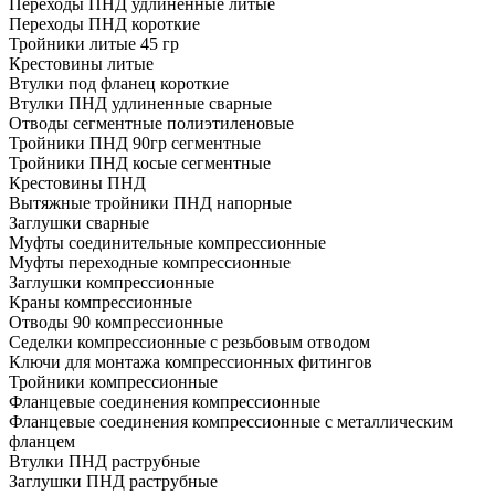
Переходы ПНД удлиненные литые
Переходы ПНД короткие
Тройники литые 45 гр
Крестовины литые
Втулки под фланец короткие
Втулки ПНД удлиненные сварные
Отводы сегментные полиэтиленовые
Тройники ПНД 90гр сегментные
Тройники ПНД косые сегментные
Крестовины ПНД
Вытяжные тройники ПНД напорные
Заглушки сварные
Муфты соединительные компрессионные
Муфты переходные компрессионные
Заглушки компрессионные
Краны компрессионные
Отводы 90 компрессионные
Седелки компрессионные с резьбовым отводом
Ключи для монтажа компрессионных фитингов
Тройники компрессионные
Фланцевые соединения компрессионные
Фланцевые соединения компрессионные с металлическим
фланцем
Втулки ПНД раструбные
Заглушки ПНД раструбные