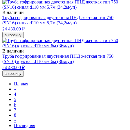
В наличии
Труба гофрированная двустенная ПНД жесткая тип 750
(SN16) синяя d110 мм 5,7м (34,2м/уп)
24 430.00 ₽
в корзину
В наличии
Труба гофрированная двустенная ПНД жесткая тип 750
(SN16) красная d110 мм 6м (36м/уп)
24 430.00 ₽
в корзину
Первая
«
4
5
6
7
8
»
Последняя