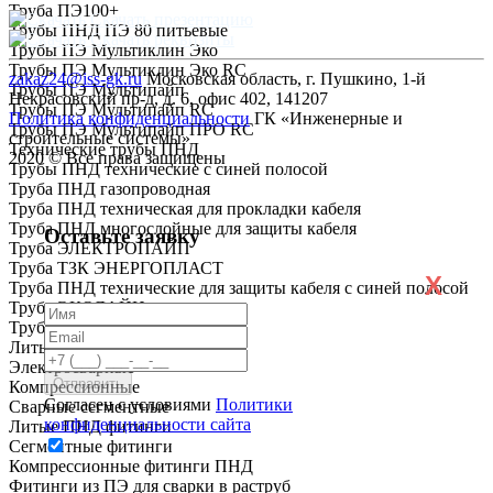
Труба ПЭ100+
Скачать презентацию
Трубы ПНД ПЭ 80 питьевые
Скачать реквизиты
Трубы ПЭ Мультиклин Эко
Трубы ПЭ Мультиклин Эко RC
zakaz24@iss-gk.ru
Московская область, г. Пушкино, 1-й
Трубы ПЭ Мультипайп
Некрасовский пр-д, д. 6, офис 402, 141207
Трубы ПЭ Мультипайп RC
Политика конфиденциальности
ГК «Инженерные и
Трубы ПЭ Мультипайп ПРО RC
строительные системы»
Технические трубы ПНД
2020 © Все права защищены
Трубы ПНД технические с синей полосой
Труба ПНД газопроводная
Труба ПНД техническая для прокладки кабеля
Труба ПНД многослойные для защиты кабеля
Оставьте заявку
Труба ЭЛЕКТРОПАЙП
Труба ТЗК ЭНЕРГОПЛАСТ
X
Труба ПНД технические для защиты кабеля с синей полосой
Труба ЭКОЛАЙН
Труба ГОСТ Р МЭК
Литые
Электросварные
Компрессионные
Согласен с условиями
Политики
Сварные сегментные
конфиденциальности сайта
Литые ПНД фитинги
Сегментные фитинги
Компрессионные фитинги ПНД
Фитинги из ПЭ для сварки в раструб