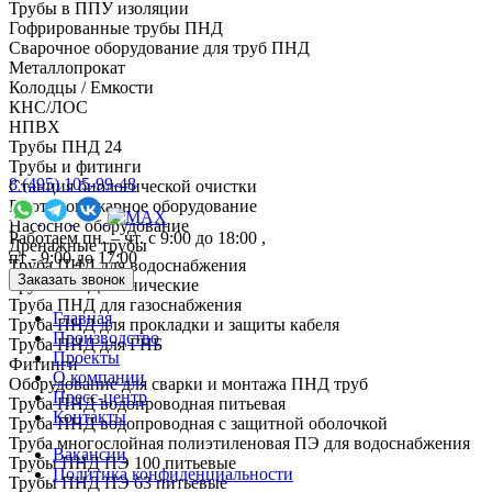
Трубы в ППУ изоляции
Гофрированные трубы ПНД
Сварочное оборудование для труб ПНД
Металлопрокат
Колодцы / Емкости
КНС/ЛОС
НПВХ
Трубы ПНД 24
Трубы и фитинги
8 (495) 105-99-48
Cтанция биологической очистки
Противопожарное оборудование
Насосное оборудование
Работаем пн. – чт. с 9:00 до 18:00 ,
Дренажные трубы
пт - 9:00 до 17:00
Труба ПНД для водоснабжения
Заказать звонок
Трубы ПНД технические
Труба ПНД для газоснабжения
Главная
Труба ПНД для прокладки и защиты кабеля
Производство
Труба ПНД для ГНБ
Проекты
Фитинги
О компании
Оборудование для сварки и монтажа ПНД труб
Пресс-центр
Труба ПНД водопроводная питьевая
Контакты
Труба ПНД водопроводная с защитной оболочкой
Труба многослойная полиэтиленовая ПЭ для водоснабжения
Вакансии
Трубы ПНД ПЭ 100 питьевые
Политика конфиденциальности
Трубы ПНД ПЭ 63 питьевые