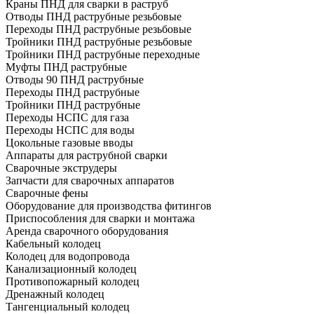
Краны ПНД для сварки в раструб
Отводы ПНД раструбные резьбовые
Переходы ПНД раструбные резьбовые
Тройники ПНД раструбные резьбовые
Тройники ПНД раструбные переходные
Муфты ПНД раструбные
Отводы 90 ПНД раструбные
Переходы ПНД раструбные
Тройники ПНД раструбные
Переходы НСПС для газа
Переходы НСПС для воды
Цокольные газовые вводы
Аппараты для раструбной сварки
Сварочные экструдеры
Запчасти для сварочных аппаратов
Сварочные фены
Оборудование для производства фитингов
Приспособления для сварки и монтажа
Аренда сварочного оборудования
Кабельный колодец
Колодец для водопровода
Канализационный колодец
Противопожарный колодец
Дренажный колодец
Тангенциальный колодец