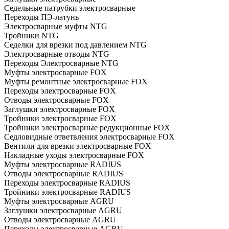
Седельные патрубки электросварные
Переходы ПЭ-латунь
Электросварные муфты NTG
Тройники NTG
Седелки для врезки под давлением NTG
Электросварные отводы NTG
Переходы Электросварные NTG
Муфты электросварные FOX
Муфты ремонтные электросварные FOX
Переходы электросварные FOX
Отводы электросварные FOX
Заглушки электросварные FOX
Тройники электросварные FOX
Тройники электросварные редукционные FOX
Седловидные ответвления электросварные FOX
Вентили для врезки электросварные FOX
Накладные уходы электросварные FOX
Муфты электросварные RADIUS
Отводы электросварные RADIUS
Переходы электросварные RADIUS
Тройники электросварные RADIUS
Муфты электросварные AGRU
Заглушки электросварные AGRU
Отводы электросварные AGRU
Переходы электросварные AGRU