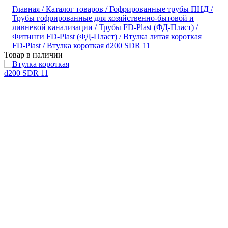
Главная /
Каталог товаров /
Гофрированные трубы ПНД /
Трубы гофрированные для хозяйственно-бытовой и
ливневой канализации /
Трубы FD-Plast (ФД-Пласт) /
Фитинги FD-Plast (ФД-Пласт) /
Втулка литая короткая
FD-Plast /
Втулка короткая d200 SDR 11
Товар в наличии