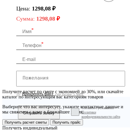
Цена:
1298,08
₽
Сумма:
1298,08
₽
Получите расчет по смете с экономией до 30%, или скачайте
Прикрепить файл
(не более 5 Мб)
каталог по интересующим вас категориям товаров
Выберите что вас интересует, укажите контактные данные и
Согласен с условиями
мы свяжемся с вами в ближайшее время.
Политики
конфиденциальности сайта
Получить расчет сметы
Получить прайс
Получить индивидуальный