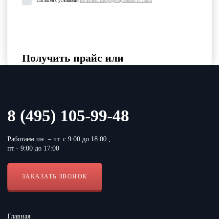
Согласен с условиями
Политики конфиденциальности сайта
Получить прайс или
индивидуальный расчет
Выберите интересующие вас категории товаров, укажите
контактные данные и удобный формат файла
Выберите категорию продукции
8 (495) 105-99-48
Работаем пн. – чт. с 9:00 до 18:00 ,
пт - 9:00 до 17:00
ЗАКАЗАТЬ ЗВОНОК
Согласен с условиями
Политики конфиденциальности сайта
Главная