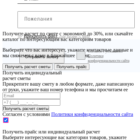
Получите расчет по смете с экономией до 30%, или скачайте
Прикрепить файл
(не более 5 Мб)
каталог по интересующим вас категориям товаров
Выберите что вас интересует, укажите контактные данные и
Согласен с условиями
мы свяжемся с вами в ближайшее время.
Политики
конфиденциальности сайта
Получить расчет сметы
Получить прайс
Получить индивидуальный
расчет сметы
Прикрепите вашу смету в любом формате, даже написанную
от руки, укажите ваш номер телефона и мы просчитаем ее
Согласен с условиями
Политики конфиденциальности сайта
Получить прайс или индивидуальный расчет
Выберите интересующие вас категории товаров, укажите