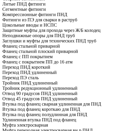
Литые ПНД фитинги
Сегментные фитинги
Компрессионные фитинги ПНД
Фитинги из ПЭ для сварки в раструб
Цокольные вводы и НСПС
Защитные муфты для прохода через Ж/Б колодец
Неподвижные опоры для ПНД труб
Заглушки и муфты для технических ПНД труб
Фланец стальной приварной
Фланец стальной плоский приварной
Фланец с ПП покрытием
Фланец с покрытием ПП до 16 атм
Переход ПНД короткий
Переход ПНД удлиненный
Переход ПЭ сталь
Тройник ПНД удлиненный
Тройник редукционный удлиненный
Отвод 90 градусов ПНД удлиненный
Отвод 45 градусов ПНД удлиненный
Втулка под фланец сварная удлиненная для ПНД
Втулка под фланец короткаю для ПНД
Втулка под фланец полудлинная для ПНД
Удлиненная втулка ПНД под фланец
Муфта электросварная
Муфта переходная электросварная вн р ПНД