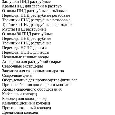
Заглушки ПНД раструбные
Краны ПНД для сварки в раструб
Отводы ПНД раструбные резьбовые
Переходы ПНД раструбные резьбовые
Тройники ПНД раструбные резьбовые
Тройники ПНД раструбные переходные
Муфты ПНД раструбные
Отводы 90 ПНД раструбные
Переходы ПНД раструбные
Тройники ПНД раструбные
Переходы НСПС для газа
Переходы НСПС для воды
Цокольные газовые вводы
Аппараты для раструбной сварки
Сварочные экструдеры
Запчасти для сварочных аппаратов
Сварочные фены
Оборудование для производства фитингов
Приспособления для сварки и монтажа
Аренда сварочного оборудования
Кабельный колодец
Колодец для водопровода
Канализационный колодец
Противопожарный колодец
Дренажный колодец