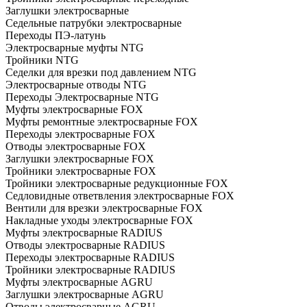
Заглушки электросварные
Седельные патрубки электросварные
Переходы ПЭ-латунь
Электросварные муфты NTG
Тройники NTG
Седелки для врезки под давлением NTG
Электросварные отводы NTG
Переходы Электросварные NTG
Муфты электросварные FOX
Муфты ремонтные электросварные FOX
Переходы электросварные FOX
Отводы электросварные FOX
Заглушки электросварные FOX
Тройники электросварные FOX
Тройники электросварные редукционные FOX
Седловидные ответвления электросварные FOX
Вентили для врезки электросварные FOX
Накладные уходы электросварные FOX
Муфты электросварные RADIUS
Отводы электросварные RADIUS
Переходы электросварные RADIUS
Тройники электросварные RADIUS
Муфты электросварные AGRU
Заглушки электросварные AGRU
Отводы электросварные AGRU