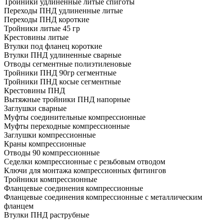
Тройники удлиненные литые спиготы
Переходы ПНД удлиненные литые
Переходы ПНД короткие
Тройники литые 45 гр
Крестовины литые
Втулки под фланец короткие
Втулки ПНД удлиненные сварные
Отводы сегментные полиэтиленовые
Тройники ПНД 90гр сегментные
Тройники ПНД косые сегментные
Крестовины ПНД
Вытяжные тройники ПНД напорные
Заглушки сварные
Муфты соединительные компрессионные
Муфты переходные компрессионные
Заглушки компрессионные
Краны компрессионные
Отводы 90 компрессионные
Седелки компрессионные с резьбовым отводом
Ключи для монтажа компрессионных фитингов
Тройники компрессионные
Фланцевые соединения компрессионные
Фланцевые соединения компрессионные с металлическим
фланцем
Втулки ПНД раструбные