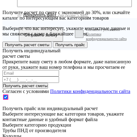
Получите расчет по смете с экономией до 30%, или скачайте
Прикрепить файл
(не более 5 Мб)
каталог по интересующим вас категориям товаров
Выберите что вас интересует, укажите контактные данные и
Согласен с условиями
мы свяжемся с вами в ближайшее время.
Политики
конфиденциальности сайта
Получить расчет сметы
Получить прайс
Получить индивидуальный
расчет сметы
Прикрепите вашу смету в любом формате, даже написанную
от руки, укажите ваш номер телефона и мы просчитаем ее
Согласен с условиями
Политики конфиденциальности сайта
Получить прайс или индивидуальный расчет
Выберите интересующие вас категории товаров, укажите
контактные данные и удобный формат файла
Выберите категорию продукции
Трубы ПНД от производителя
Колодцы