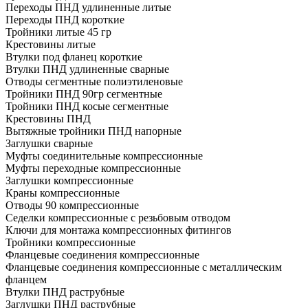
Переходы ПНД удлиненные литые
Переходы ПНД короткие
Тройники литые 45 гр
Крестовины литые
Втулки под фланец короткие
Втулки ПНД удлиненные сварные
Отводы сегментные полиэтиленовые
Тройники ПНД 90гр сегментные
Тройники ПНД косые сегментные
Крестовины ПНД
Вытяжные тройники ПНД напорные
Заглушки сварные
Муфты соединительные компрессионные
Муфты переходные компрессионные
Заглушки компрессионные
Краны компрессионные
Отводы 90 компрессионные
Седелки компрессионные с резьбовым отводом
Ключи для монтажа компрессионных фитингов
Тройники компрессионные
Фланцевые соединения компрессионные
Фланцевые соединения компрессионные с металлическим
фланцем
Втулки ПНД раструбные
Заглушки ПНД раструбные