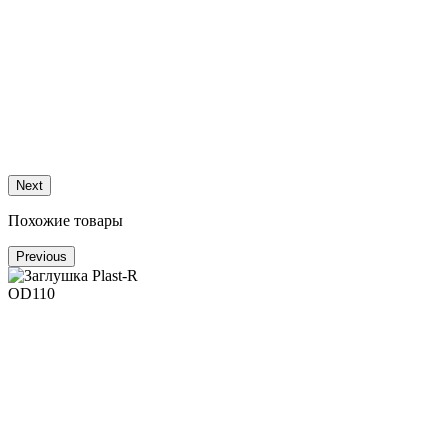
1
З
Next
Похожие товары
Previous