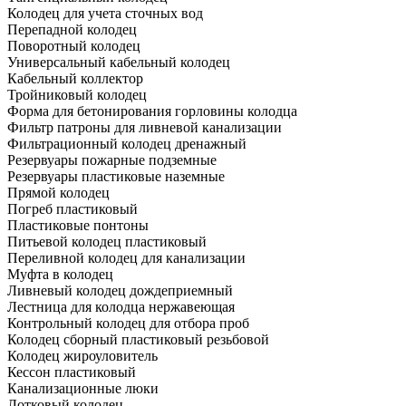
Колодец для учета сточных вод
Перепадной колодец
Поворотный колодец
Универсальный кабельный колодец
Кабельный коллектор
Тройниковый колодец
Форма для бетонирования горловины колодца
Фильтр патроны для ливневой канализации
Фильтрационный колодец дренажный
Резервуары пожарные подземные
Резервуары пластиковые наземные
Прямой колодец
Погреб пластиковый
Пластиковые понтоны
Питьевой колодец пластиковый
Переливной колодец для канализации
Муфта в колодец
Ливневый колодец дождеприемный
Лестница для колодца нержавеющая
Контрольный колодец для отбора проб
Колодец сборный пластиковый резьбовой
Колодец жироуловитель
Кессон пластиковый
Канализационные люки
Лотковый колодец