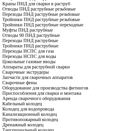
Краны ПНД для сварки в раструб
Отводы ПНД раструбные резьбовые
Переходы ПНД раструбные резьбовые
Тройники ПНД раструбные резьбовые
Тройники ПНД раструбные переходные
Муфты ПНД раструбные
Отводы 90 ПНД раструбные
Переходы ПНД раструбные
Тройники ПНД раструбные
Переходы НСПС для газа
Переходы НСПС для воды
Цокольные газовые вводы
Аппараты для раструбной сварки
Сварочные экструдеры
Запчасти для сварочных аппаратов
Сварочные фены
Оборудование для производства фитингов
Приспособления для сварки и монтажа
Аренда сварочного оборудования
Кабельный колодец
Колодец для водопровода
Канализационный колодец
Противопожарный колодец
Дренажный колодец
Тангенциальный колодец