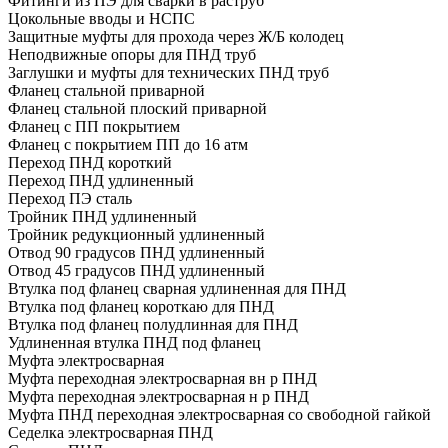
Фитинги из ПЭ для сварки в раструб
Цокольные вводы и НСПС
Защитные муфты для прохода через Ж/Б колодец
Неподвижные опоры для ПНД труб
Заглушки и муфты для технических ПНД труб
Фланец стальной приварной
Фланец стальной плоский приварной
Фланец с ПП покрытием
Фланец с покрытием ПП до 16 атм
Переход ПНД короткий
Переход ПНД удлиненный
Переход ПЭ сталь
Тройник ПНД удлиненный
Тройник редукционный удлиненный
Отвод 90 градусов ПНД удлиненный
Отвод 45 градусов ПНД удлиненный
Втулка под фланец сварная удлиненная для ПНД
Втулка под фланец короткаю для ПНД
Втулка под фланец полудлинная для ПНД
Удлиненная втулка ПНД под фланец
Муфта электросварная
Муфта переходная электросварная вн р ПНД
Муфта переходная электросварная н р ПНД
Муфта ПНД переходная электросварная со свободной гайкой
Седелка электросварная ПНД