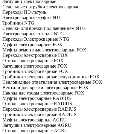
Заглушки электросварные
Седельные патрубки электросварные
Переходы ПЭ-латунь
Электросварные муфты NTG
Тройники NTG
Седелки для врезки под давлением NTG
Электросварные отводы NTG
Переходы Электросварные NTG
Муфты электросварные FOX
Муфты ремонтные электросварные FOX
Переходы электросварные FOX
Отводы электросварные FOX
Заглушки электросварные FOX
Тройники электросварные FOX
Тройники электросварные редукционные FOX
Седловидные ответвления электросварные FOX
Вентили для врезки электросварные FOX
Накладные уходы электросварные FOX
Муфты электросварные RADIUS
Отводы электросварные RADIUS
Переходы электросварные RADIUS
Тройники электросварные RADIUS
Муфты электросварные AGRU
Заглушки электросварные AGRU
Отводы электросварные AGRU