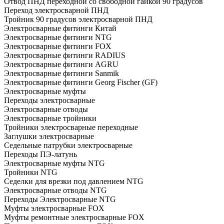
Отвод ПНД переходной со свободной гайкой 90 градусов
Переход электросварной ПНД
Тройник 90 градусов электросварной ПНД
Электросварные фитинги Китай
Электросварные фитинги NTG
Электросварные фитинги FOX
Электросварные фитинги RADIUS
Электросварные фитинги AGRU
Электросварные фитинги Sanmik
Электросварные фитинги Georg Fischer (GF)
Электросварные муфты
Переходы электросварные
Электросварные отводы
Электросварные тройники
Тройники электросварные переходные
Заглушки электросварные
Седельные патрубки электросварные
Переходы ПЭ-латунь
Электросварные муфты NTG
Тройники NTG
Седелки для врезки под давлением NTG
Электросварные отводы NTG
Переходы Электросварные NTG
Муфты электросварные FOX
Муфты ремонтные электросварные FOX