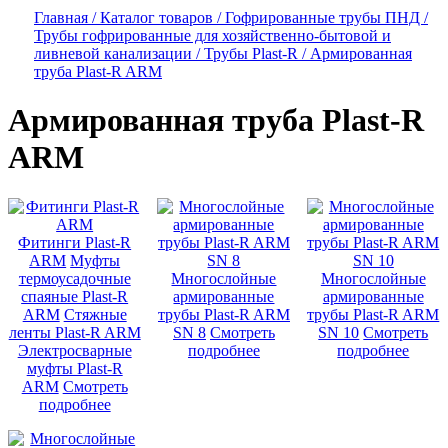
Главная /
Каталог товаров /
Гофрированные трубы ПНД /
Трубы гофрированные для хозяйственно-бытовой и
ливневой канализации /
Трубы Plast-R /
Армированная
труба Plast-R ARM
Армированная труба Plast-R
ARM
Фитинги Plast-R
ARM
Муфты
термоусадочные
Многослойные
Многослойные
спаяные Plast-R
армированные
армированные
ARM
Стяжные
трубы Plast-R ARM
трубы Plast-R ARM
ленты Plast-R ARM
SN 8
Смотреть
SN 10
Смотреть
Электросварные
подробнее
подробнее
муфты Plast-R
ARM
Смотреть
подробнее