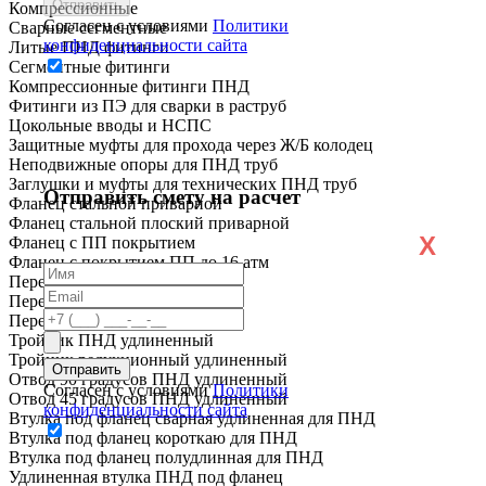
Компрессионные
Согласен с условиями
Политики
Сварные сегментные
конфиденциальности сайта
Литые ПНД фитинги
Сегментные фитинги
Компрессионные фитинги ПНД
Фитинги из ПЭ для сварки в раструб
Цокольные вводы и НСПС
Защитные муфты для прохода через Ж/Б колодец
Неподвижные опоры для ПНД труб
Заглушки и муфты для технических ПНД труб
Отправить смету на расчет
Фланец стальной приварной
Фланец стальной плоский приварной
X
Фланец с ПП покрытием
Фланец с покрытием ПП до 16 атм
Переход ПНД короткий
Переход ПНД удлиненный
Переход ПЭ сталь
Тройник ПНД удлиненный
Тройник редукционный удлиненный
Отвод 90 градусов ПНД удлиненный
Согласен с условиями
Политики
Отвод 45 градусов ПНД удлиненный
конфиденциальности сайта
Втулка под фланец сварная удлиненная для ПНД
Втулка под фланец короткаю для ПНД
Втулка под фланец полудлинная для ПНД
Удлиненная втулка ПНД под фланец