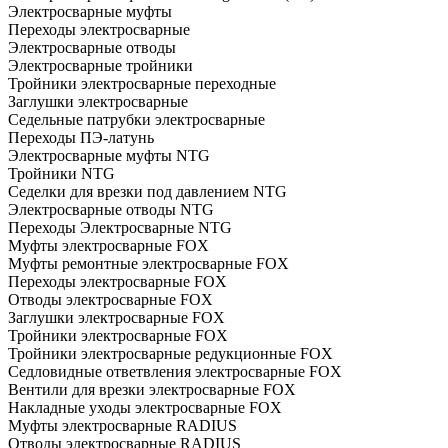
Электросварные муфты
Переходы электросварные
Электросварные отводы
Электросварные тройники
Тройники электросварные переходные
Заглушки электросварные
Седельные патрубки электросварные
Переходы ПЭ-латунь
Электросварные муфты NTG
Тройники NTG
Седелки для врезки под давлением NTG
Электросварные отводы NTG
Переходы Электросварные NTG
Муфты электросварные FOX
Муфты ремонтные электросварные FOX
Переходы электросварные FOX
Отводы электросварные FOX
Заглушки электросварные FOX
Тройники электросварные FOX
Тройники электросварные редукционные FOX
Седловидные ответвления электросварные FOX
Вентили для врезки электросварные FOX
Накладные уходы электросварные FOX
Муфты электросварные RADIUS
Отводы электросварные RADIUS