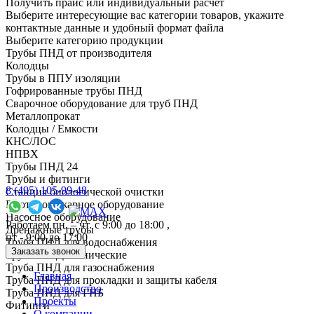
Получить прайс или индивидуальный расчет
Выберите интересующие вас категории товаров, укажите
контактные данные и удобный формат файла
Выберите категорию продукции
Трубы ПНД от производителя
Колодцы
Трубы в ППУ изоляции
Гофрированные трубы ПНД
Сварочное оборудование для труб ПНД
Металлопрокат
Колодцы / Емкости
КНС/ЛОС
НПВХ
Трубы ПНД 24
Трубы и фитинги
8 (495) 105-99-48
Cтанция биологической очистки
Противопожарное оборудование
Насосное оборудование
Работаем пн. – чт. с 9:00 до 18:00 ,
Дренажные трубы
пт - 9:00 до 17:00
Труба ПНД для водоснабжения
Заказать звонок
Трубы ПНД технические
Труба ПНД для газоснабжения
Главная
Труба ПНД для прокладки и защиты кабеля
Производство
Труба ПНД для ГНБ
Проекты
Фитинги
О компании