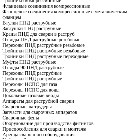
Тройники компрессионные
Фланцевые соединения компрессионные
Фланцевые соединения компрессионные с металлическим
фланцем
Втулки ПНД раструбные
Заглушки ПНД раструбные
Краны ПНД для сварки в раструб
Отводы ПНД раструбные резьбовые
Переходы ПНД раструбные резьбовые
Тройники ПНД раструбные резьбовые
Тройники ПНД раструбные переходные
Муфты ПНД раструбные
Отводы 90 ПНД раструбные
Переходы ПНД раструбные
Тройники ПНД раструбные
Переходы НСПС для газа
Переходы НСПС для воды
Цокольные газовые вводы
Аппараты для раструбной сварки
Сварочные экструдеры
Запчасти для сварочных аппаратов
Сварочные фены
Оборудование для производства фитингов
Приспособления для сварки и монтажа
Аренда сварочного оборудования