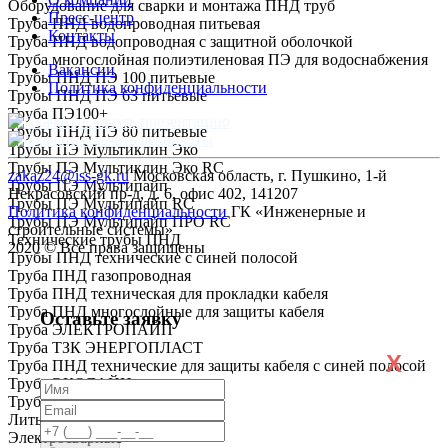
Оборудование для сварки и монтажа ПНД труб
Пресс-центр
Труба ПНД водопроводная питьевая
Контакты
Труба ПНД водопроводная с защитной оболочкой
Труба многослойная полиэтиленовая ПЭ для водоснабжения
Вакансии
Трубы ПНД ПЭ 100 питьевые
Политика конфиденциальности
Трубы ПНД ПЭ 63 питьевые
Труба ПЭ100+
Скачать презентацию
Трубы ПНД ПЭ 80 питьевые
Скачать реквизиты
Трубы ПЭ Мультиклин Эко
Трубы ПЭ Мультиклин Эко RC
zakaz24@iss-gk.ru
Московская область, г. Пушкино, 1-й
Трубы ПЭ Мультипайп
Некрасовский пр-д, д. 6, офис 402, 141207
Трубы ПЭ Мультипайп RC
Политика конфиденциальности
ГК «Инженерные и
Трубы ПЭ Мультипайп ПРО RC
строительные системы»
Технические трубы ПНД
2020 © Все права защищены
Трубы ПНД технические с синей полосой
Труба ПНД газопроводная
Труба ПНД техническая для прокладки кабеля
Труба ПНД многослойные для защиты кабеля
Оставьте заявку
Труба ЭЛЕКТРОПАЙП
Труба ТЗК ЭНЕРГОПЛАСТ
X
Труба ПНД технические для защиты кабеля с синей полосой
Труба ЭКОЛАЙН
Труба ГОСТ Р МЭК
Литые
Электросварные