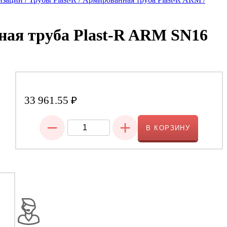
ая труба Plast-R ARM SN16
33 961.55
₽
−
+
В КОРЗИНУ