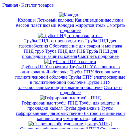
Главная /
Каталог товаров
Колодцы
Лотковый колодец
Канализационные люки
Кессон пластиковый
Колодец жироуловитель
Смотреть
подробнее
Трубы ПНД от производителя
Труба ПНД для
газоснабжения
Оборудование для сварки и монтажа
ПНД труб
Труба ПНД для ГНБ
Труба ПНД для
прокладки и защиты кабеля
Смотреть подробнее
Трубы в ППУ изоляции
Трубы ППУ бесшовные в
оцинкованной оболочке
Трубы ППУ бесшовные в
полиэтиленовой оболочке
Трубы ППУ электросварные
в полиэтиленовой оболочке
Трубы ППУ
электросварные в оцинкованной оболочке
Смотреть
подробнее
Гофрированные трубы ПНД
Трубы для защиты и
прокладки кабеля
Трубы дренажные
Трубы
гофрированные для хозяйственно-бытовой и ливневой
канализации
Смотреть подробнее
Сварочное оборудование для труб ПНД
Стыковые