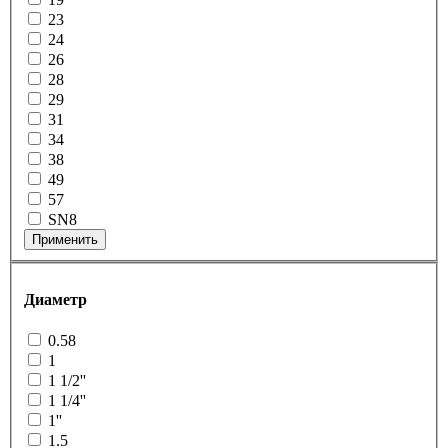
23
24
26
28
29
31
34
38
49
57
SN8
Применить
Диаметр
0.58
1
1 1/2''
1 1/4''
1''
1.5