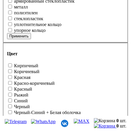
армированный стеклопластик
металл
полиэтилен
стеклопластик
уплотнительное кольцо
упорное кольцо
Применить
Цвет
Кирпичный
Коричневый
Красная
Красно-коричневый
Красный
Рыжий
Синий
Черный
Черный-Синий + Белая оболочка
Черный с синей маркировочной полосой
0
шт.
черный
0
шт.
Применить