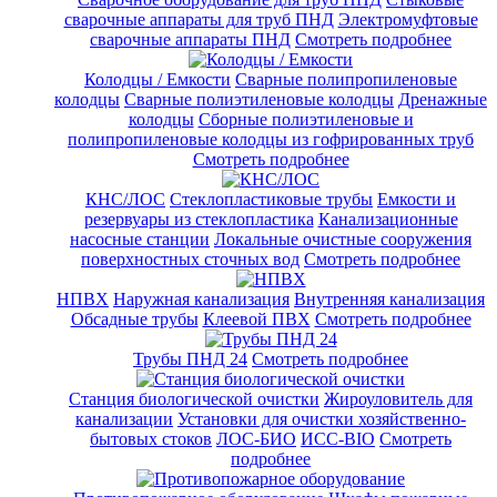
сварочные аппараты для труб ПНД
Электромуфтовые
сварочные аппараты ПНД
Смотреть подробнее
Колодцы / Емкости
Сварные полипропиленовые
колодцы
Сварные полиэтиленовые колодцы
Дренажные
колодцы
Сборные полиэтиленовые и
полипропиленовые колодцы из гофрированных труб
Смотреть подробнее
КНС/ЛОС
Стеклопластиковые трубы
Емкости и
резервуары из стеклопластика
Канализационные
насосные станции
Локальные очистные сооружения
поверхностных сточных вод
Смотреть подробнее
НПВХ
Наружная канализация
Внутренняя канализация
Обсадные трубы
Клеевой ПВХ
Смотреть подробнее
Трубы ПНД 24
Смотреть подробнее
Cтанция биологической очистки
Жироуловитель для
канализации
Установки для очистки хозяйственно-
бытовых стоков
ЛОС-БИО
ИСС-BIO
Смотреть
подробнее