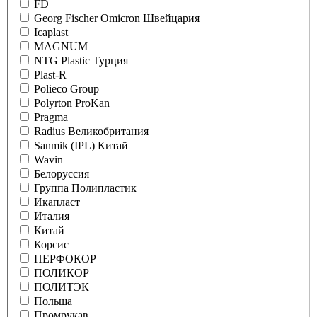
FD
Georg Fischer Omicron Швейцария
Icaplast
MAGNUM
NTG Plastic Турция
Plast-R
Polieco Group
Polyrton ProKan
Pragma
Radius Великобритания
Sanmik (IPL) Китай
Wavin
Белоруссия
Группа Полипластик
Икапласт
Италия
Китай
Корсис
ПЕРФОКОР
ПОЛИКОР
ПОЛИТЭК
Польша
Промрукав