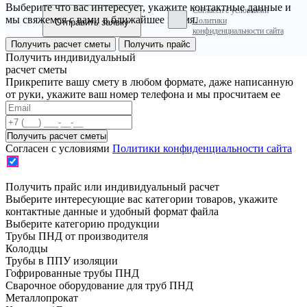
Выберите что вас интересует, укажите контактные данные и
Согласен с условиями
мы свяжемся с вами в ближайшее время.
Политики
конфиденциальности сайта
Получить расчет сметы
Получить прайс
Получить индивидуальный
расчет сметы
Прикрепите вашу смету в любом формате, даже написанную
от руки, укажите ваш номер телефона и мы просчитаем ее
Согласен с условиями
Политики конфиденциальности сайта
Получить прайс или индивидуальный расчет
Выберите интересующие вас категории товаров, укажите
контактные данные и удобный формат файла
Выберите категорию продукции
Трубы ПНД от производителя
Колодцы
Трубы в ППУ изоляции
Гофрированные трубы ПНД
Сварочное оборудование для труб ПНД
Металлопрокат