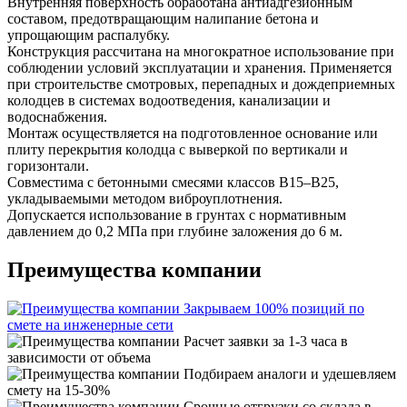
Внутренняя поверхность обработана антиадгезионным
составом, предотвращающим налипание бетона и
упрощающим распалубку.
Конструкция рассчитана на многократное использование при
соблюдении условий эксплуатации и хранения. Применяется
при строительстве смотровых, перепадных и дождеприемных
колодцев в системах водоотведения, канализации и
водоснабжения.
Монтаж осуществляется на подготовленное основание или
плиту перекрытия колодца с выверкой по вертикали и
горизонтали.
Совместима с бетонными смесями классов В15–В25,
укладываемыми методом виброуплотнения.
Допускается использование в грунтах с нормативным
давлением до 0,2 МПа при глубине заложения до 6 м.
Преимущества компании
Закрываем 100% позиций по
смете на инженерные сети
Расчет заявки за 1-3 часа в
зависимости от объема
Подбираем аналоги и удешевляем
смету на 15-30%
Срочные отгрузки со склада в