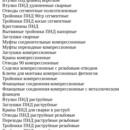
Втулки под фланец короткие
Втулки ПНД удлиненные сварные
Отводы сегментные полиэтиленовые
Тройники ПНД 90гр сегментные
Тройники ПНД косые сегментные
Крестовины ПНД
Вытяжные тройники ПНД напорные
Заглушки сварные
Муфты соединительные компрессионные
Муфты переходные компрессионные
Заглушки компрессионные
Краны компрессионные
Отводы 90 компрессионные
Седелки компрессионные с резьбовым отводом
Ключи для монтажа компрессионных фитингов
Тройники компрессионные
Фланцевые соединения компрессионные
Фланцевые соединения компрессионные с металлическим
фланцем
Втулки ПНД раструбные
Заглушки ПНД раструбные
Краны ПНД для сварки в раструб
Отводы ПНД раструбные резьбовые
Переходы ПНД раструбные резьбовые
Тройники ПНД раструбные резьбовые