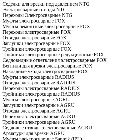
Седелки для врезки под давлением NTG
Электросварные отводы NTG
Переходы Электросварные NTG
Муфты электросварные FOX
Муфты ремонтные электросварные FOX
Переходы электросварные FOX
Отводы электросварные FOX
Заглушки электросварные FOX
Тройники электросварные FOX
Тройники электросварные редукционные FOX
Седловидные ответвления электросварные FOX
Вентили для врезки электросварные FOX
Накладные уходы электросварные FOX
Муфты электросварные RADIUS
Отводы электросварные RADIUS
Переходы электросварные RADIUS
Тройники электросварные RADIUS
Муфты электросварные AGRU
Заглушки электросварные AGRU
Отводы электросварные AGRU
Переходы электросварные AGRU
Тройники электросварные AGRU
Седловые отводы электросварные AGRU
Арматуры для врезки AGRU
Муфты электросварные Sanmik (IPL)