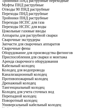
Тройники ПНД раструбные переходные
Муфты ПНД раструбные
Отводы 90 ПНД раструбные
Переходы ПНД раструбные
Тройники ПНД раструбные
Переходы НСПС для газа
Переходы НСПС для воды
Цокольные газовые вводы
Аппараты для раструбной сварки
Сварочные экструдеры
Запчасти для сварочных аппаратов
Сварочные фены
Оборудование для производства фитингов
Приспособления для сварки и монтажа
Аренда сварочного оборудования
Кабельный колодец
Колодец для водопровода
Канализационный колодец
Противопожарный колодец
Дренажный колодец
Тангенциальный колодец
Колодец для учета сточных вод
Перепадной колодец
Поворотный колодец
Универсальный кабельный колодец